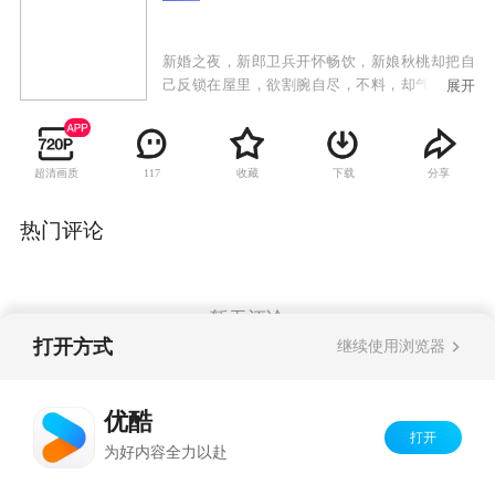
新婚之夜，新郎卫兵开怀畅饮，新娘秋桃却把自
己反锁在屋里，欲割腕自尽，不料，却气死了卫
展开
父，卫家大乱。秋桃被赶出了卫家，邂逅大夫方
岩。也就在当晚，方岩之妻林紫淑因故被婆婆开
除，惊动了整个医院。林紫淑倍感有失脸面，大
超清画质
收藏
下载
分享
117
骂婆婆金娣不过就是个副院长，居然拿媳妇开
刀，婆媳大战骤然拉开。
热门评论
暂无评论
打开方式
继续使用浏览器
Copyright©
2026
优酷 youku.com
版权所有
优酷
京ICP备06050721号-1
打开
为好内容全力以赴