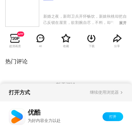
新婚之夜，新郎卫兵开怀畅饮，新娘秋桃却把自
己反锁在屋里，欲割腕自尽，不料，却气死了卫
展开
父，卫家大乱。秋桃被赶出了卫家，邂逅大夫方
岩。也就在当晚，方岩之妻林紫淑因故被婆婆开
除，惊动了整个医院。林紫淑倍感有失脸面，大
超清画质
收藏
下载
分享
40
骂婆婆金娣不过就是个副院长，居然拿媳妇开
刀，婆媳大战骤然拉开。
热门评论
暂无评论
打开方式
继续使用浏览器
Copyright©
2026
优酷 youku.com
版权所有
优酷
京ICP备06050721号-1
打开
为好内容全力以赴