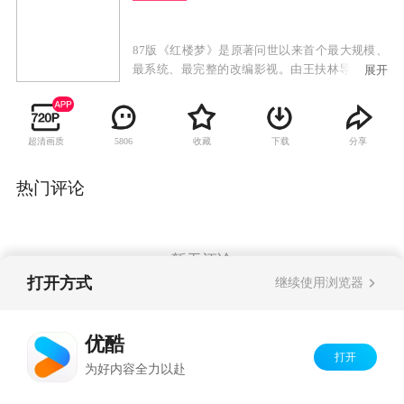
87版《红楼梦》是原著问世以来首个最大规模、
最系统、最完整的改编影视。由王扶林导演，周
展开
雷、刘耕路、周岭编剧，王立平作曲，王昆仑、
王朝闻、周汝昌、沈从文、启功、吴世昌、曹禺
等为顾问。本着“忠于原著”的原则，前21集对曹
超清画质
收藏
下载
分享
5806
雪芹的八十回本进行了精心裁剪，恢复了原著初
稿中“秦可卿淫丧天香楼”的艺术构思，基本弥平
了原著在人名、时序、情节、细节等方面由于种
热门评论
种原因“未能画一”的缺陷。后7集撇开了违背曹雪
芹原意的程高后四十回续书，另辟新径，依据前
八十回原著的伏笔、脂批提示和历年来红学研究
成果，艺术再现了贾府“树倒猢狲散”的最终结局
暂无评论
和以“十二钗”为代表的女性悲剧。尤其是探春远
打开方式
继续使用浏览器
嫁、黛玉之死、贾府被抄、狱神庙贾芸探宝玉、
刘姥姥探凤姐宝玉、湘云桥头邂逅等情节，大开
Copyright©
2026
优酷 youku.com
版权所有
大阖，多姿多态，催人泪下，感人至深，具有浓
优酷
京ICP备06050721号-1
厚的悲剧气氛和强烈的感染力。上演后，得到了
打开
为好内容全力以赴
大众的广泛好评，被誉为“中国电视史上的绝妙篇
章”和“不可逾越的经典“。