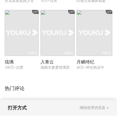
灵龙追爱捉妖少女
10万+点赞
白鹿王星越探诡案
APP
APP
APP
59集全
36集全
29集全
琉璃
入青云
月鳞绮纪
100万+点赞
戏精夫妻爱情博弈
40万+评论热议中
热门评论
打开方式
继续使用浏览器
暂无评论