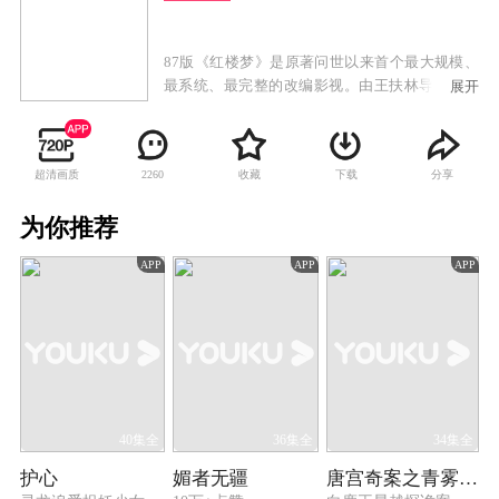
87版《红楼梦》是原著问世以来首个最大规模、
最系统、最完整的改编影视。由王扶林导演，周
展开
雷、刘耕路、周岭编剧，王立平作曲，王昆仑、
王朝闻、周汝昌、沈从文、启功、吴世昌、曹禺
等为顾问。本着“忠于原著”的原则，前21集对曹
超清画质
收藏
下载
分享
2260
雪芹的八十回本进行了精心裁剪，恢复了原著初
稿中“秦可卿淫丧天香楼”的艺术构思，基本弥平
为你推荐
了原著在人名、时序、情节、细节等方面由于种
种原因“未能画一”的缺陷。后7集撇开了违背曹雪
APP
APP
APP
芹原意的程高后四十回续书，另辟新径，依据前
八十回原著的伏笔、脂批提示和历年来红学研究
成果，艺术再现了贾府“树倒猢狲散”的最终结局
和以“十二钗”为代表的女性悲剧。尤其是探春远
嫁、黛玉之死、贾府被抄、狱神庙贾芸探宝玉、
刘姥姥探凤姐宝玉、湘云桥头邂逅等情节，大开
大阖，多姿多态，催人泪下，感人至深，具有浓
厚的悲剧气氛和强烈的感染力。上演后，得到了
40集全
36集全
34集全
大众的广泛好评，被誉为“中国电视史上的绝妙篇
护心
媚者无疆
唐宫奇案之青雾风鸣
章”和“不可逾越的经典“。