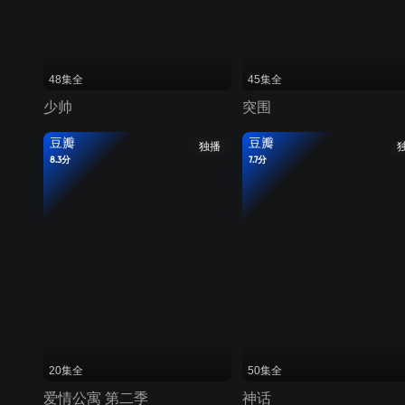
48集全
45集全
少帅
突围
豆瓣
豆瓣
独播
8.3分
7.7分
20集全
50集全
爱情公寓 第二季
神话