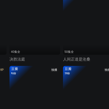
40集全
50集全
决胜法庭
人间正道是沧桑
豆瓣
豆瓣
VIP
独播
独
9.1分
7.9分