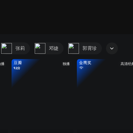
张莉
邓婕
郭霄珍
豆瓣
金鹰奖
独播
独播
高清经
9.2分