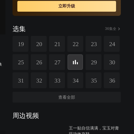
立即升级
选集
36集全
19
20
21
22
23
24
25
26
27
29
30
典
31
32
33
34
35
36
查看全部
周边视频
王一贴自信满满，宝玉对膏