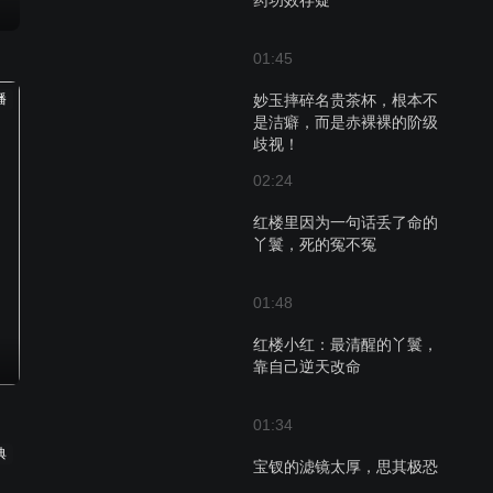
药功效存疑
01:45
播
妙玉摔碎名贵茶杯，根本不
是洁癖，而是赤裸裸的阶级
歧视！
02:24
红楼里因为一句话丢了命的
丫鬟，死的冤不冤
01:48
红楼小红：最清醒的丫鬟，
靠自己逆天改命
01:34
典
宝钗的滤镜太厚，思其极恐