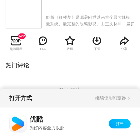
87版《红楼梦》是原著问世以来首个最大规模、
最系统、最完整的改编影视。由王扶林导演，周
展开
雷、刘耕路、周岭编剧，王立平作曲，王昆仑、
王朝闻、周汝昌、沈从文、启功、吴世昌、曹禺
等为顾问。本着“忠于原著”的原则，前21集对曹
超清画质
收藏
下载
分享
1475
雪芹的八十回本进行了精心裁剪，恢复了原著初
稿中“秦可卿淫丧天香楼”的艺术构思，基本弥平
了原著在人名、时序、情节、细节等方面由于种
热门评论
种原因“未能画一”的缺陷。后7集撇开了违背曹雪
芹原意的程高后四十回续书，另辟新径，依据前
八十回原著的伏笔、脂批提示和历年来红学研究
成果，艺术再现了贾府“树倒猢狲散”的最终结局
暂无评论
和以“十二钗”为代表的女性悲剧。尤其是探春远
打开方式
继续使用浏览器
嫁、黛玉之死、贾府被抄、狱神庙贾芸探宝玉、
刘姥姥探凤姐宝玉、湘云桥头邂逅等情节，大开
Copyright©
2026
优酷 youku.com
版权所有
大阖，多姿多态，催人泪下，感人至深，具有浓
优酷
京ICP备06050721号-1
厚的悲剧气氛和强烈的感染力。上演后，得到了
打开
为好内容全力以赴
大众的广泛好评，被誉为“中国电视史上的绝妙篇
章”和“不可逾越的经典“。