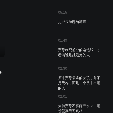
05:15
史湘云醉卧芍药圃
01:49
贾母临死前分的这笔钱，才
看清谁是她最疼的人
02:30
播
原来贾母最疼的女孩，并不
是元春，而是一个从未出场
的人
02:01
为何贾母不喜薛宝钗？一场
螃蟹宴看透真相