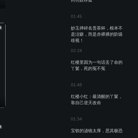
药功效存疑
01:45
播
妙玉摔碎名贵茶杯，根本不
是洁癖，而是赤裸裸的阶级
歧视！
02:24
红楼里因为一句话丢了命的
丫鬟，死的冤不冤
01:48
红楼小红：最清醒的丫鬟，
靠自己逆天改命
01:34
播
宝钗的滤镜太厚，思其极恐