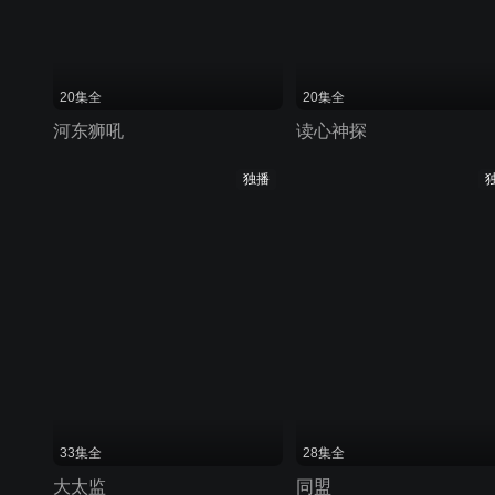
20集全
20集全
河东狮吼
读心神探
独播
33集全
28集全
大太监
同盟