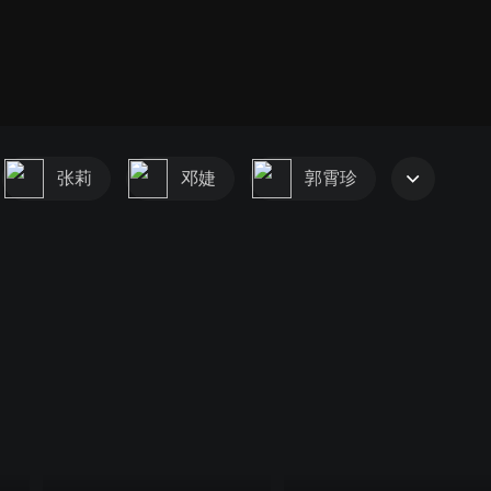
张莉
邓婕
郭霄珍