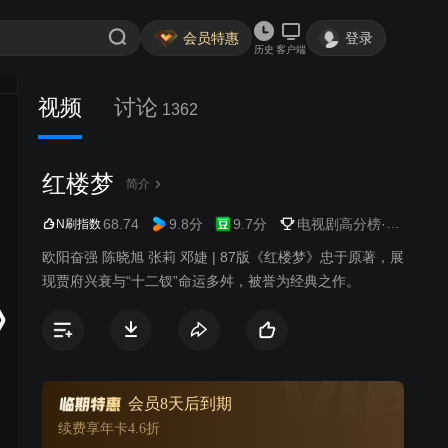
会员特惠
登录
历史
客户端
视频
讨论
1362
红楼梦
简介
68.74
9.8分
9.7分
电视剧高分榜·TOP1
N刷指数
欧阳奋强 陈晓旭 张莉 邓婕 | 87版《红楼梦》忠于原著，展
现贾府兴衰与“十二钗”命运多舛，被誉为经典之作。
会员8天后到期
续费享年卡4.6折