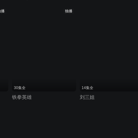
独播
独播
30集全
14集全
铁拳英雄
刘三姐