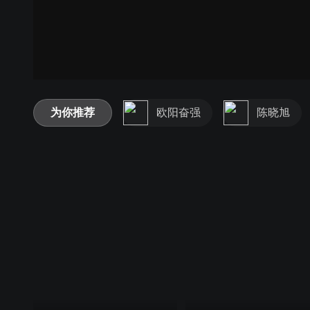
为你推荐
欧阳奋强
陈晓旭