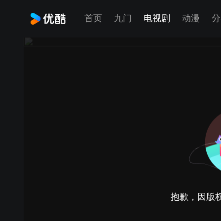
首页
九门
电视剧
动漫
分
抱歉，因版