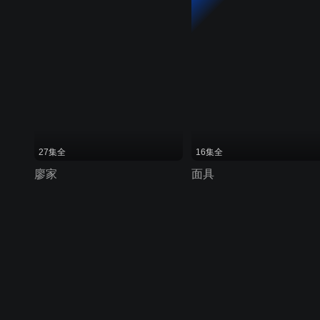
27集全
16集全
廖家
面具