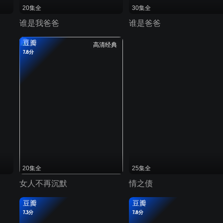
20集全
30集全
谁是我爸爸
谁是爸爸
豆瓣
高清经典
7.8分
20集全
25集全
女人不再沉默
情之债
豆瓣
豆瓣
7.3分
7.8分