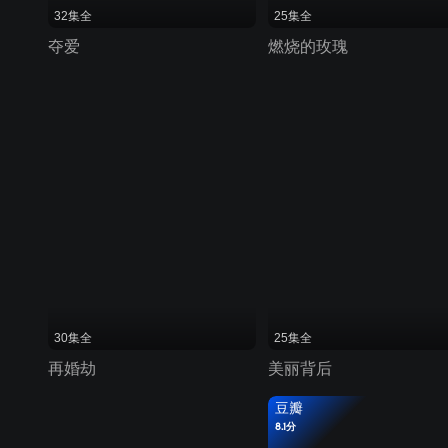
32集全
25集全
夺爱
燃烧的玫瑰
30集全
25集全
再婚劫
美丽背后
豆瓣
8.1分