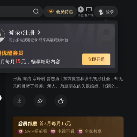
会员特惠
登录
历史
客户端
视频
讨论
34
如此婚姻
简介
家庭
情感
张茜 陈洁 宗峰岩 曹志勇 | 东方夏雪和张凯初涉社会，却无
意间目睹了老师、亲人、乃至朋友的失败婚姻。张凯的实
习老师李宜朵在婚姻中一味隐忍，想要保全完整的家庭，
结果一张巨额彩票却瞬间激化了矛盾。李宜朵一味的隐忍
不仅没有挽救婚姻，还扭曲了原本善良的心灵，最终葬送
了自己的将来。罗薇在经历了一场精神出轨后及时悔悟，
重新回归家庭，然而生性多疑的丈夫却无法重新信任妻
首3月每月15元
子，无休止的猜疑最终推倒了婚姻的基石！李颜原本是个