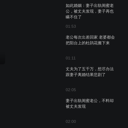
如此婚姻：妻子出轨闺蜜老
公，被丈夫发现，妻子再也
瞒不住了
01:53
老公每次出差回家 老婆都会
把阳台上的杜鹃花搬下来
01:11
丈夫为了五千万，想尽办法
跟妻子离婚结果悲剧了
02:05
妻子出轨闺蜜老公，不料却
被丈夫发现
02:00