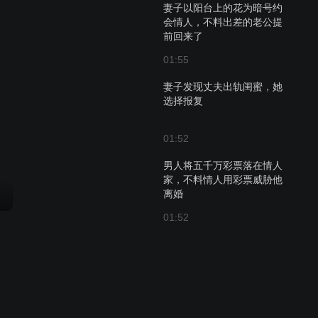
妻子以阳台上的花为暗号约
会情人，不料出差的老公提
前回来了
01:55
妻子发现丈夫出轨闺蜜，她
选择报复
01:52
男人将五千万彩票落在情人
家，不料情人用彩票威胁他
离婚
01:52
妻子以花为暗号约会男人，
不料丈夫却提前回家
01:54