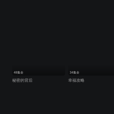
48集全
34集全
秘密的背后
幸福攻略