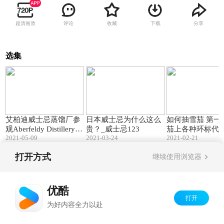
超清画质
评论
收藏
下载
分享
选集
20:31
15:25
艾柏迪威士忌蒸馏厂参
日本威士忌为什么这么
如何抽雪茄 第一
观Aberfeldy Distillery Vi
贵？_威士忌123
茄上各种环标代
2021-05-09
2021-03-24
2021-02-21
sit -威士忌123
义（古中雪茄采编
123）
打开方式
继续使用浏览器
Copyright©
2026
优酷 youku.com
版权所有
京ICP备06050721号-1
优酷
打开
为好内容全力以赴