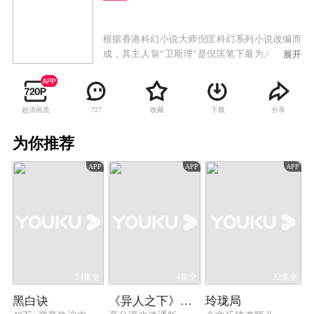
根据香港科幻小说大师倪匡科幻系列小说改编而
成，其主人翁“卫斯理”是倪匡笔下最为人熟知且
展开
津津乐道的人物，智勇兼具，屡有奇遇，尤其是
他和外星人的接触相处，更令人啧啧称奇。这部
《少年王》把故事搬迁到民国初年，以著名的“东
超清画质
收藏
下载
分享
727
陵古墓事件”为引子，在无所约束的时空中想象驰
骋，前世的爱情，神秘的外星人，超现实的力
为你推荐
量，构思了全新的故事情节，营造出卫斯理闯古
访今的奇特遭遇。整部40集的戏共分成古墓魅
APP
APP
APP
影、百里杜鹃、红岩天书、蓝色情迷四个单元。
24集全
4集全
32集全
黑白诀
《异人之下》回顾特辑
玲珑局