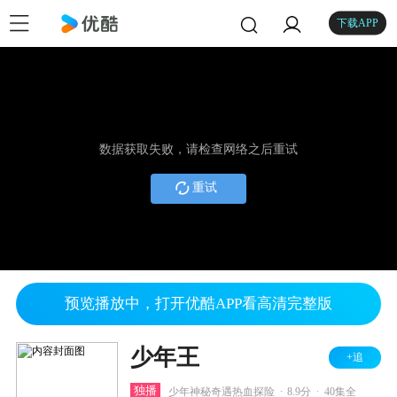
下载APP
数据获取失败，请检查网络之后重试
重试
预览播放中，打开优酷APP看高清完整版
少年王
+追
.
.
独播
少年神秘奇遇热血探险
8.9分
40集全