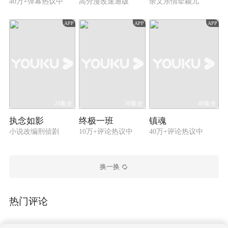
40万+弹幕热议中
高分漫改速通版
余文乐情牵颖儿
APP
APP
APP
24集全
38集全
40集全
执念如影
终极一班
镇魂
小说改编刑侦剧
10万+评论热议中
40万+评论热议中
换一换
热门评论