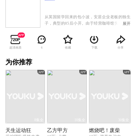
从英国留学回来的包小波，安居企业老板的独生
子，典型的85后小开。由于经营咖啡馆失败，包
展开
小波被父亲要求到安居企业，做见习总经理，由
此发生了一系列的励志故事。
超清画质
收藏
下载
分享
6
为你推荐
APP
APP
APP
8集全
10集全
30集全
天生运动狂
乙方甲方
燃烧吧！废柴