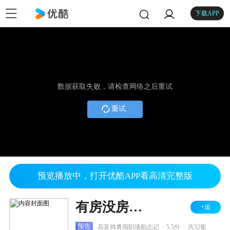
下载APP
数据获取失败，请检查网络之后重试
重试
预览播放中，打开优酷APP看高清完整版
有房没房都很忙
+追
.
.
预告
高富帅勇闯职场励志记
5.5分
共32集