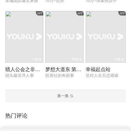
采编团队爆笑来袭
10万+点赞
10万+弹幕热议中
APP
APP
APP
11集全
60集全
10集全
猎人公会之非你莫属
梦想大道东 第一季
幸福起点站
猎头爆笑寻人事
投资社的奇葩事
笑对人生百态艰难
换一换
热门评论