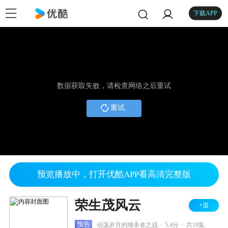
下载APP
数据获取失败，请检查网络之后重试
重试
预览播放中，打开优酷APP看高清完整版
荣生茂风云
+追
.
.
预告
动荡岁月的继承者之战
5.4分
共18集