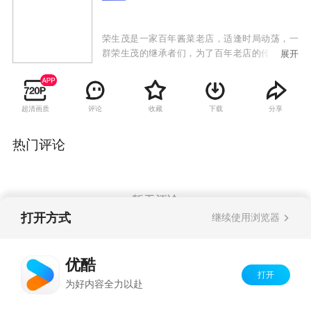
荣生茂是一家百年酱菜老店，适逢时局动荡，一
群荣生茂的继承者们，为了百年老店的传承，付
展开
出了很多努力。
超清画质
评论
收藏
下载
分享
热门评论
暂无评论
打开方式
继续使用浏览器
Copyright©
2026
优酷 youku.com
版权所有
优酷
京ICP备06050721号-1
打开
为好内容全力以赴