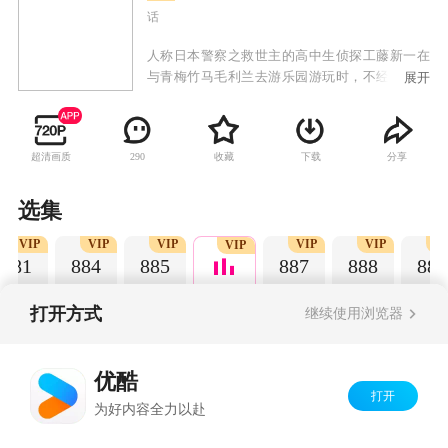
话
人称日本警察之救世主的高中生侦探工藤新一在
与青梅竹马毛利兰去游乐园游玩时，不经意中发
展开
现了行踪可疑的黑衣人。于是工藤新一尾随跟
踪，并目睹了黑衣人正在进行可疑交易。不料，
却被另一名黑衣人在背后击晕，被强行灌下一种
超清画质
收藏
下载
分享
290
名为APTX-4869的毒药，致使身体变小。为了在
不暴露真实身份并继续追踪黑衣人及其成员，情
急之下，工藤新一受到《福尔摩斯》的作者“阿瑟·
选集
柯南·道尔”和“江户川乱步”名字的启发，改名
VIP
VIP
VIP
VIP
VIP
V
为“江户川柯南”，并寄住在毛利兰的家中。作为
VIP
881
884
885
887
888
889
侦探，柯南实在看不下去毛利小五郎经常做的一
些“发育不良”的错误推理，便帮助毛利小五郎破
了许多案子。
打开方式
继续使用浏览器
Copyright©
2026
优酷 youku.com
版权所有
优酷
京ICP备06050721号-1
打开
为好内容全力以赴