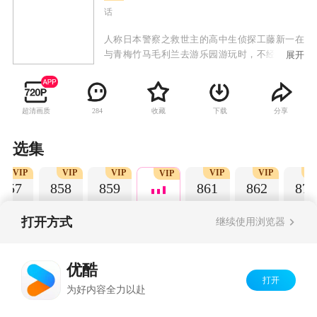
话
人称日本警察之救世主的高中生侦探工藤新一在
与青梅竹马毛利兰去游乐园游玩时，不经意中发
展开
现了行踪可疑的黑衣人。于是工藤新一尾随跟
踪，并目睹了黑衣人正在进行可疑交易。不料，
却被另一名黑衣人在背后击晕，被强行灌下一种
超清画质
收藏
下载
分享
284
名为APTX-4869的毒药，致使身体变小。为了在
不暴露真实身份并继续追踪黑衣人及其成员，情
急之下，工藤新一受到《福尔摩斯》的作者“阿瑟·
选集
柯南·道尔”和“江户川乱步”名字的启发，改名
VIP
VIP
VIP
VIP
VIP
V
为“江户川柯南”，并寄住在毛利兰的家中。作为
VIP
857
858
859
861
862
871
侦探，柯南实在看不下去毛利小五郎经常做的一
些“发育不良”的错误推理，便帮助毛利小五郎破
了许多案子。
打开方式
继续使用浏览器
Copyright©
2026
优酷 youku.com
版权所有
优酷
京ICP备06050721号-1
打开
为好内容全力以赴