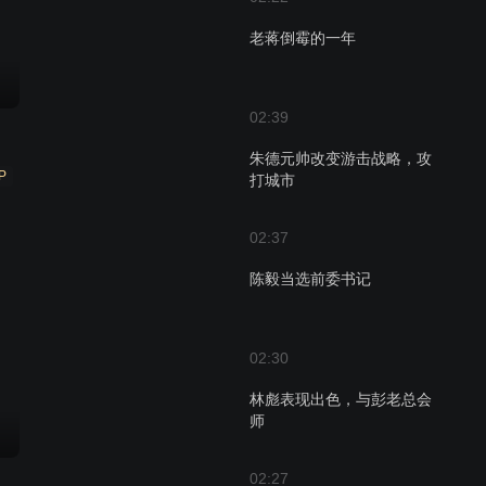
老蒋倒霉的一年
02:39
朱德元帅改变游击战略，攻
P
打城市
02:37
陈毅当选前委书记
02:30
林彪表现出色，与彭老总会
师
02:27