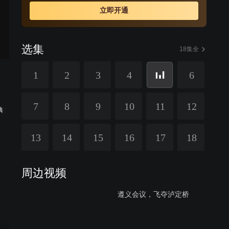
中外的“八一起义”，率领起义将士冲出重围，与毛泽东在井
立即开通
冈山胜利会师，并一起指挥红军打败国民党军队的多次“围
剿”，又带领红军胜利长征。抗日期间，朱德担任八路军总
司令，为抗战作出巨大的贡献。抗战胜利后，蒋介石再次
选集
挑起内战，在已年过花甲的朱德和毛泽东等人的指挥下，
18集全
解放军取得了三大战役的决定性胜利，新中国的曙光终于
1
2
3
4
6
冲破层云，一轮朝阳喷薄而出。
7
8
9
10
11
12
典
13
14
15
16
17
18
周边视频
遵义会议，飞夺泸定桥