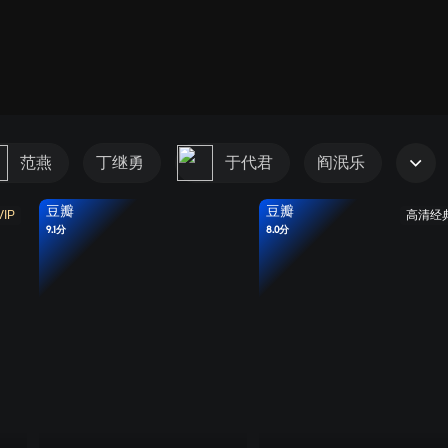
范燕
丁继勇
于代君
阎泯乐
豆瓣
豆瓣
VIP
高清经
9.1分
8.0分