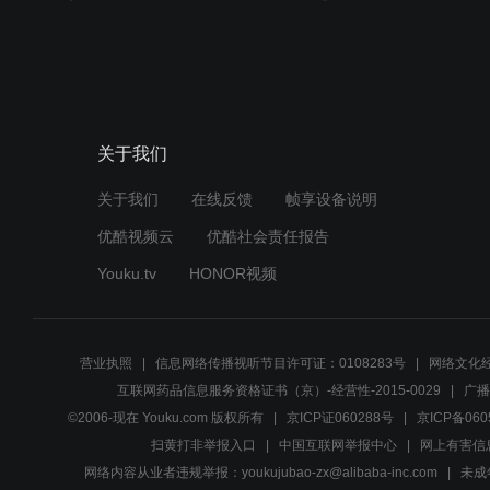
关于我们
关于我们
在线反馈
帧享设备说明
优酷视频云
优酷社会责任报告
Youku.tv
HONOR视频
营业执照
信息网络传播视听节目许可证：0108283号
网络文化经
互联网药品信息服务资格证书（京）-经营性-2015-0029
广播
©2006-现在 Youku.com 版权所有
京ICP证060288号
京ICP备060
扫黄打非举报入口
中国互联网举报中心
网上有害信
网络内容从业者违规举报：youkujubao-zx@alibaba-inc.com
未成年