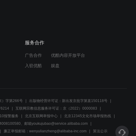
杨如轩落荒而逃
01:57
服务合作
井岗山胜利会师，朱毛红军
之旅开始
广告合作
优酷内容开放平台
02:51
入驻优酷
娱盘
朱德元帅偶遇胡少海，智取
宜章，部队再次转移
02:46
）字第266号
出版物经营许可证：新出发京批字第直150118号
6214
互联网宗教信息服务许可证：京（2022）0000083
部队生死在存亡的时刻迎来
10报警服务
北京互联网举报中心
北京12345文化市场举报热线
转机
00580、邮箱youkujubao@service.alibaba.com
廉正举报邮箱：wenyulianzheng@alibaba-inc.com
算法公示
02:30