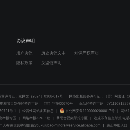
协议声明
用户协议
历史协议文本
知识产权声明
隐私政策
反盗链声明
营许可证：京网文（2024）0368-017号
网络出版服务许可证：（署）网出证（京
电视节目制作经营许可证：（京）字第00670号
食品经营许可证：JY1110812297
50721号-1
经营性网站备案信息
京公网安备11000002000017号
网络1
息举报专区
网络举报APP下载
暴恐音视频举报专区
违规不良信息举报:电话40081
人有害信息举报邮箱:youkujubao-minors@service.alibaba.com
廉正举报入口