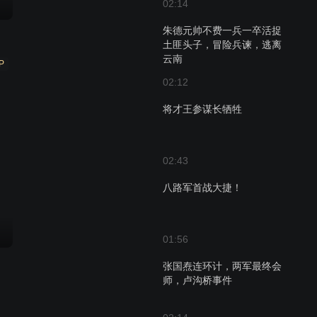
02:14
朱德元帅不费一兵一卒活捉
土匪头子，冒险兵谏，逃离
云南
P
02:12
将才王参谋长牺牲
02:43
八路军首战大捷！
01:56
张国焘连环计，两军最终会
师，卢沟桥事件