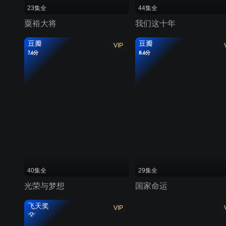
23集全
44集全
粟裕大将
我们这十年
豆瓣
豆瓣
VIP
7.6分
8.6分
40集全
29集全
光荣与梦想
国家命运
飞天奖
VIP