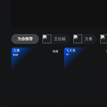
为你推荐
王伍福
方勇
豆瓣
飞天奖
独播
8.1分