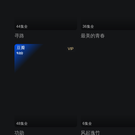
44集全
36集全
寻路
最美的青春
豆瓣
VIP
9.0分
48集全
6集全
功勋
风起逸竹