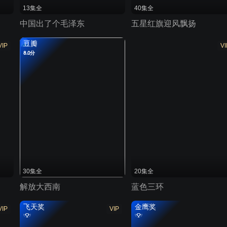
13集全
40集全
中国出了个毛泽东
五星红旗迎风飘扬
豆瓣
VIP
VI
8.0分
30集全
20集全
解放大西南
蓝色三环
飞天奖
金鹰奖
VIP
VIP