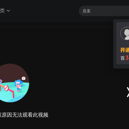
类
3
首
权原因无法观看此视频