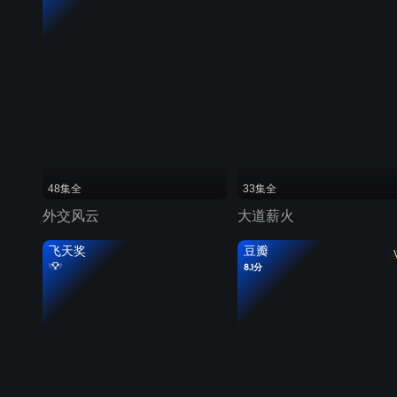
48集全
33集全
外交风云
大道薪火
飞天奖
豆瓣
8.1分