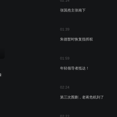
02:14
张国焘主张南下
01:39
朱德暂时恢复指挥权
01:59
年轻领导者抵达！
看
02:24
第三次围剿，老蒋危机到了
02:22