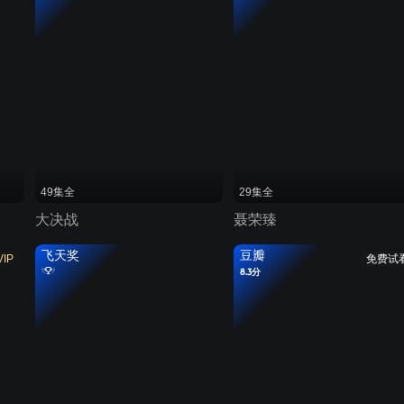
49集全
29集全
大决战
聂荣臻
飞天奖
豆瓣
VIP
免费试
8.3分