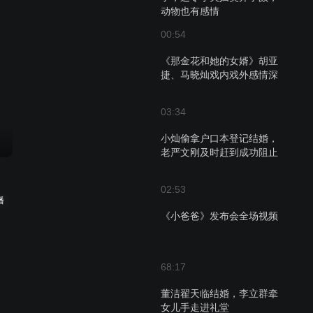
动物也有感情
00:54
《那金花和她的女婿》胡亚
捷、马晓灿戏内戏外感情深
03:34
小灿偷拿户口本登记结婚，
老严文刚及时赶到成功阻止
02:53
播
《小爸爸》发布会全场视频
68:17
董洁翟天临结婚，李立群牵
女儿手走进礼堂