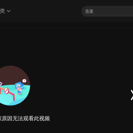
类
权原因无法观看此视频