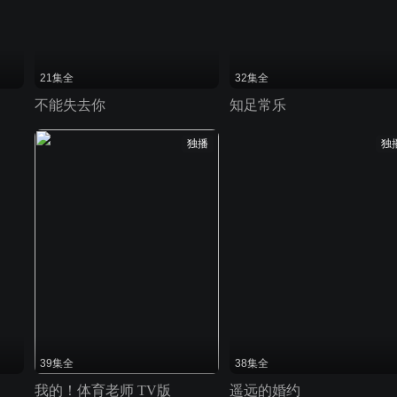
21集全
32集全
不能失去你
知足常乐
独播
独
39集全
38集全
我的！体育老师 TV版
遥远的婚约