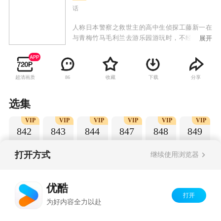
话
人称日本警察之救世主的高中生侦探工藤新一在
与青梅竹马毛利兰去游乐园游玩时，不经意中发
展开
现了行踪可疑的黑衣人。于是工藤新一尾随跟
踪，并目睹了黑衣人正在进行可疑交易。不料，
却被另一名黑衣人在背后击晕，被强行灌下一种
超清画质
收藏
下载
分享
86
名为APTX-4869的毒药，致使身体变小。为了在
不暴露真实身份并继续追踪黑衣人及其成员，情
急之下，工藤新一受到《福尔摩斯》的作者“阿瑟·
选集
柯南·道尔”和“江户川乱步”名字的启发，改名
VIP
VIP
VIP
VIP
VIP
VIP
为“江户川柯南”，并寄住在毛利兰的家中。作为
842
843
844
847
848
849
侦探，柯南实在看不下去毛利小五郎经常做的一
些“发育不良”的错误推理，便帮助毛利小五郎破
了许多案子。
打开方式
继续使用浏览器
Copyright©
2026
优酷 youku.com
版权所有
优酷
京ICP备06050721号-1
打开
为好内容全力以赴