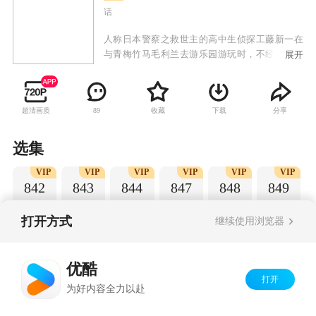
话
人称日本警察之救世主的高中生侦探工藤新一在
与青梅竹马毛利兰去游乐园游玩时，不经意中发
展开
现了行踪可疑的黑衣人。于是工藤新一尾随跟
踪，并目睹了黑衣人正在进行可疑交易。不料，
却被另一名黑衣人在背后击晕，被强行灌下一种
超清画质
收藏
下载
分享
89
名为APTX-4869的毒药，致使身体变小。为了在
不暴露真实身份并继续追踪黑衣人及其成员，情
急之下，工藤新一受到《福尔摩斯》的作者“阿瑟·
选集
柯南·道尔”和“江户川乱步”名字的启发，改名
VIP
VIP
VIP
VIP
VIP
VIP
为“江户川柯南”，并寄住在毛利兰的家中。作为
842
843
844
847
848
849
侦探，柯南实在看不下去毛利小五郎经常做的一
些“发育不良”的错误推理，便帮助毛利小五郎破
了许多案子。
打开方式
继续使用浏览器
Copyright©
2026
优酷 youku.com
版权所有
优酷
京ICP备06050721号-1
打开
为好内容全力以赴