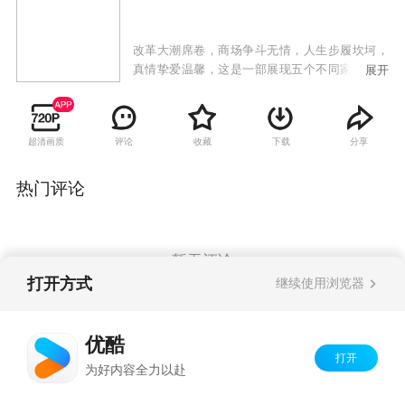
改革大潮席卷，商场争斗无情，人生步履坎坷，
真情挚爱温馨，这是一部展现五个不同家庭不同
展开
人物不同事业的沉浮和感情纠葛的电视剧。一条
翰英街，说不完的世事沧桑；一个好故事，道不
尽的韵味悠长。故事折射改革开放城市巨变，呈
超清画质
评论
收藏
下载
分享
现京城精英众生相。
热门评论
暂无评论
打开方式
继续使用浏览器
Copyright©
2026
优酷 youku.com
版权所有
优酷
京ICP备06050721号-1
打开
为好内容全力以赴