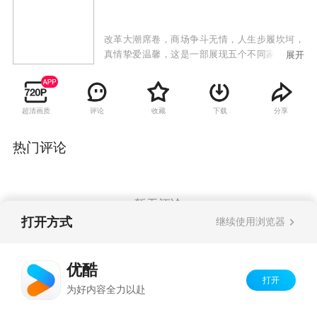
改革大潮席卷，商场争斗无情，人生步履坎坷，
真情挚爱温馨，这是一部展现五个不同家庭不同
展开
人物不同事业的沉浮和感情纠葛的电视剧。一条
翰英街，说不完的世事沧桑；一个好故事，道不
尽的韵味悠长。故事折射改革开放城市巨变，呈
超清画质
评论
收藏
下载
分享
现京城精英众生相。
热门评论
暂无评论
打开方式
继续使用浏览器
Copyright©
2026
优酷 youku.com
版权所有
优酷
京ICP备06050721号-1
打开
为好内容全力以赴