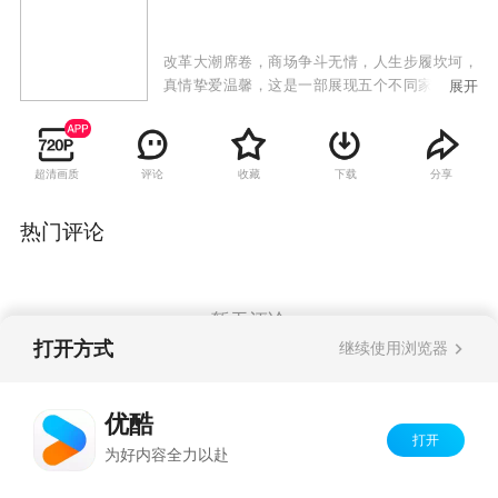
改革大潮席卷，商场争斗无情，人生步履坎坷，
真情挚爱温馨，这是一部展现五个不同家庭不同
展开
人物不同事业的沉浮和感情纠葛的电视剧。一条
翰英街，说不完的世事沧桑；一个好故事，道不
尽的韵味悠长。故事折射改革开放城市巨变，呈
超清画质
评论
收藏
下载
分享
现京城精英众生相。
热门评论
暂无评论
打开方式
继续使用浏览器
Copyright©
2026
优酷 youku.com
版权所有
优酷
京ICP备06050721号-1
打开
为好内容全力以赴