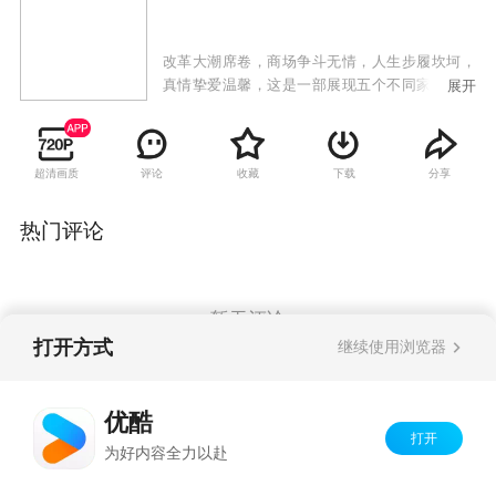
改革大潮席卷，商场争斗无情，人生步履坎坷，
真情挚爱温馨，这是一部展现五个不同家庭不同
展开
人物不同事业的沉浮和感情纠葛的电视剧。一条
翰英街，说不完的世事沧桑；一个好故事，道不
尽的韵味悠长。故事折射改革开放城市巨变，呈
超清画质
评论
收藏
下载
分享
现京城精英众生相。
热门评论
暂无评论
打开方式
继续使用浏览器
Copyright©
2026
优酷 youku.com
版权所有
优酷
京ICP备06050721号-1
打开
为好内容全力以赴