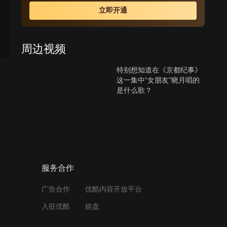
立即开通
周边视频
特别想知道在《京都纪事》
这一集中“女朋友”晓月唱的
是什么歌？
10:09
特别想知道在《京都纪事》
这一集中“女朋友”晓月唱的
是什么歌？
10:09
服务合作
王总吃醋爆笑耍无赖，沈宇
广告合作
优酷内容开放平台
航家门口被“砌墙”
入驻优酷
娱盘
02:02