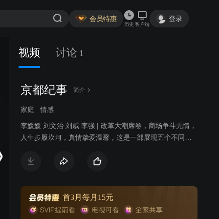
会员特惠
登录
历史
客户端
视频
讨论
1
京都纪事
简介
家庭
情感
李媛媛 刘文治 刘威 李强 | 改革大潮席卷，商场争斗无情，
人生步履坎坷，真情挚爱温馨，这是一部展现五个不同家
庭不同人物不同事业的沉浮和感情纠葛的电视剧。一条翰
英街，说不完的世事沧桑；一个好故事，道不尽的韵味悠
长。故事折射改革开放城市巨变，呈现京城精英众生相。
首3月每月15元