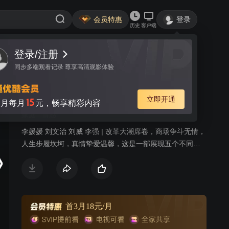
会员特惠
登录
历史
客户端
登录/注册
视频
讨论
同步多端观看记录 尊享高清观影体验
京都纪事
简介
立即开通
15
月每月
元，畅享精彩内容
家庭
情感
李媛媛 刘文治 刘威 李强 | 改革大潮席卷，商场争斗无情，
人生步履坎坷，真情挚爱温馨，这是一部展现五个不同家
庭不同人物不同事业的沉浮和感情纠葛的电视剧。一条翰
英街，说不完的世事沧桑；一个好故事，道不尽的韵味悠
长。故事折射改革开放城市巨变，呈现京城精英众生相。
首3月18元/月