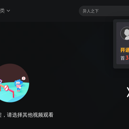
类
3
首
架，请选择其他视频观看