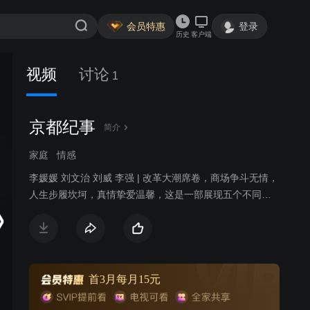
会员特惠
登录
历史
客户端
视频
讨论
1
京都纪事
简介
家庭
情感
李媛媛 刘文治 刘威 李强 | 改革大潮席卷，商场争斗无情，
人生步履坎坷，真情挚爱温馨，这是一部展现五个不同家
庭不同人物不同事业的沉浮和感情纠葛的电视剧。一条翰
英街，说不完的世事沧桑；一个好故事，道不尽的韵味悠
长。故事折射改革开放城市巨变，呈现京城精英众生相。
首3月每月15元