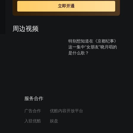
立即开通
周边视频
特别想知道在《京都纪事》
这一集中“女朋友”晓月唱的
是什么歌？
10:09
特别想知道在《京都纪事》
这一集中“女朋友”晓月唱的
是什么歌？
10:09
服务合作
谢谢你为我做的的一切。白
广告合作
优酷内容开放平台
雪默默付出，天忆喜极而泣
入驻优酷
娱盘
03:46