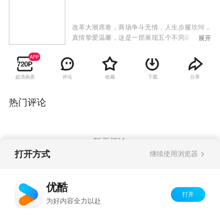
改革大潮席卷，商场争斗无情，人生步履坎坷，
真情挚爱温馨，这是一部展现五个不同家庭不同
展开
人物不同事业的沉浮和感情纠葛的电视剧。一条
翰英街，说不完的世事沧桑；一个好故事，道不
尽的韵味悠长。故事折射改革开放城市巨变，呈
超清画质
评论
收藏
下载
分享
现京城精英众生相。
热门评论
暂无评论
打开方式
继续使用浏览器
Copyright©
2026
优酷 youku.com
版权所有
优酷
京ICP备06050721号-1
打开
为好内容全力以赴