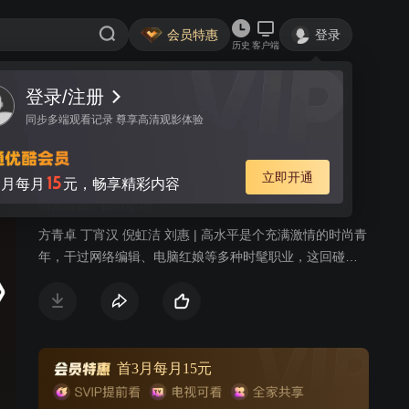
会员特惠
登录
历史
客户端
登录/注册
视频
讨论
1
同步多端观看记录 尊享高清观影体验
圈内圈外
简介
立即开通
15
月每月
元，畅享精彩内容
情景喜剧
都市职场
方青卓 丁宵汉 倪虹洁 刘惠 | 高水平是个充满激情的时尚青
年，干过网络编辑、电脑红娘等多种时髦职业，这回碰上
了靠餐饮起家的小老板曲有财。曲有财长得五大三粗，却
是个从小热爱艺术的人。为了圆他儿时的一个梦想，曲有
财开办了有才文化传播公司。高水平热情加盟到这个公司
任总经理。曲有财又委派他在工厂工作时的同事赵大莲到
公司担任办公室主任。有才文化传播公司开张后，开办演
首3月每月15元
员培训班、策划各种题材的文学剧本、包装明星、寻找各