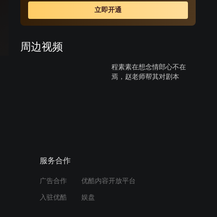
种投资的机会，忙得不亦乐乎。但高水平其人空有一腔热
立即开通
情，在这过程中没少吃亏，经历太多阴差阳错的事。最后
大家渐渐明白，任何成功都不是白来的。大家开始踏踏实
实地做一个生活实在的人。
周边视频
程素素在想念情郎心不在
焉，赵老师帮其对剧本
02:45
圈内圈外：素素说一男子天
天找她聊天，赵大莲让她赶
紧躲远点
02:29
服务合作
有4条搞笑大舌头 王木生垫
广告合作
优酷内容开放平台
底第一最人渣
入驻优酷
娱盘
00:45