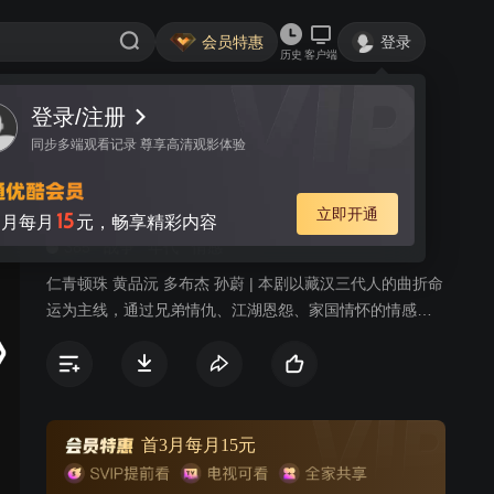
会员特惠
登录
历史
客户端
登录/注册
视频
讨论
3
同步多端观看记录 尊享高清观影体验
牦牛岁月
简介
立即开通
15
月每月
元，畅享精彩内容
385
战争
年代
情感
仁青顿珠 黄品沅 多布杰 孙蔚 | 本剧以藏汉三代人的曲折命
运为主线，通过兄弟情仇、江湖恩怨、家国情怀的情感纠
葛，真实再现了蔵汉民族在特殊历史背景下，为坚守心中
的大情大爱大义所付出的牺牲，谱写了一曲民族团结之
歌。
首3月每月15元