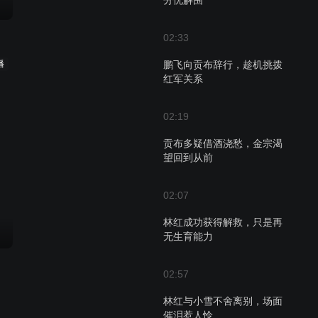
分忧解围
02:33
播
鹏飞向贡布辞行，趁机挑拨
红军关系
02:19
贡布多疑借酒浇愁，金宗渴
望回到从前
02:07
林红成功获得解救，只是再
无生育能力
02:57
林红与小雪不舍离别，场面
催泪惹人怜