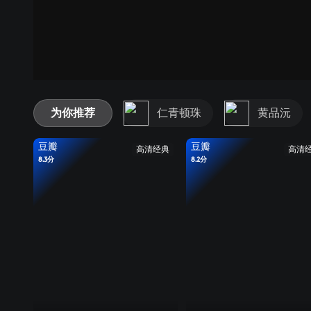
为你推荐
仁青顿珠
黄品沅
豆瓣
豆瓣
高清经典
高清
8.3分
8.2分