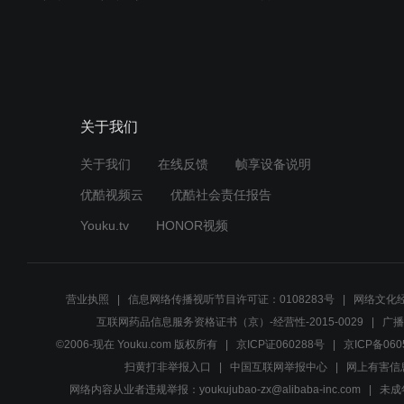
关于我们
关于我们
在线反馈
帧享设备说明
优酷视频云
优酷社会责任报告
Youku.tv
HONOR视频
营业执照
信息网络传播视听节目许可证：0108283号
网络文化经
互联网药品信息服务资格证书（京）-经营性-2015-0029
广播
©2006-现在 Youku.com 版权所有
京ICP证060288号
京ICP备060
扫黄打非举报入口
中国互联网举报中心
网上有害信
网络内容从业者违规举报：youkujubao-zx@alibaba-inc.com
未成年