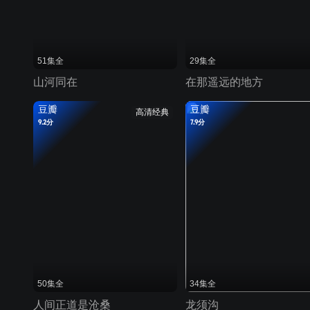
51集全
29集全
山河同在
在那遥远的地方
豆瓣
豆瓣
高清经典
9.2分
7.9分
50集全
34集全
人间正道是沧桑
龙须沟