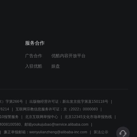
02:04
林红竟亲自试药，获得藏族
门巴称赞
服务合作
02:42
广告合作
优酷内容开放平台
金宗寻死证清白，灵秋快马
加鞭救人
入驻优酷
娱盘
02:46
鹏飞阻断筹粮路，土司借口
粮食欠收
）字第266号
出版物经营许可证：新出发京批字第直150118号
6214
互联网宗教信息服务许可证：京（2022）0000083
01:41
10报警服务
北京互联网举报中心
北京12345文化市场举报热线
00580、邮箱youkujubao@service.alibaba.com
拉姆意外落悬崖，致使灵秋
苦寻无果
廉正举报邮箱：wenyulianzheng@alibaba-inc.com
算法公示