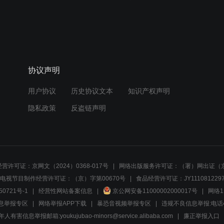
协议声明
用户协议
历史协议文本
知识产权声明
隐私政策
反盗链声明
营许可证：京网文（2024）0368-017号
网络出版服务许可证：（署）网出证（京
电视节目制作经营许可证：（京）字第00670号
食品经营许可证：JY1110812297
50721号-1
经营性网站备案信息
京公网安备11000002000017号
网络1
息举报专区
网络举报APP下载
暴恐音视频举报专区
违规不良信息举报:电话40081
人有害信息举报邮箱:youkujubao-minors@service.alibaba.com
廉正举报入口