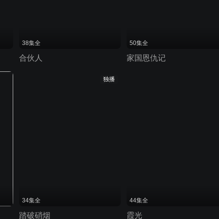
38集全
50集全
合伙人
家国恩仇记
独播
34集全
44集全
踏破硝烟
霞光