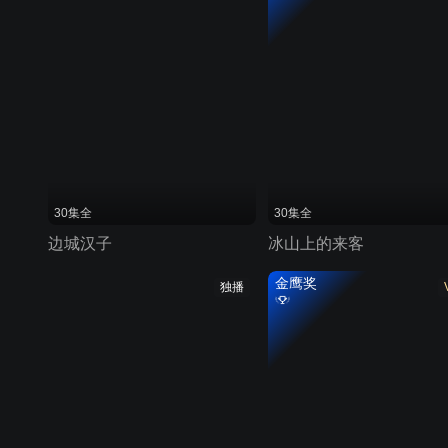
30集全
30集全
边城汉子
冰山上的来客
金鹰奖
独播