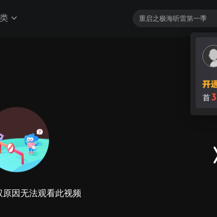
类
3
首
权原因无法观看此视频