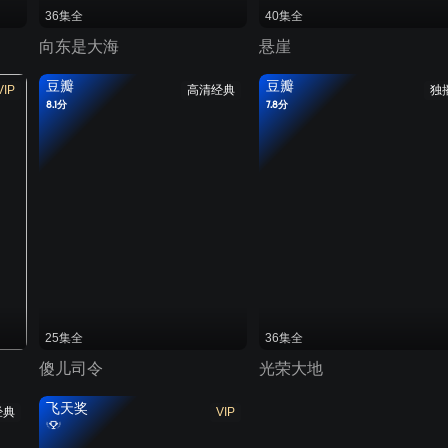
36集全
40集全
向东是大海
悬崖
豆瓣
豆瓣
VIP
高清经典
独
8.1分
7.8分
25集全
36集全
傻儿司令
光荣大地
飞天奖
经典
VIP