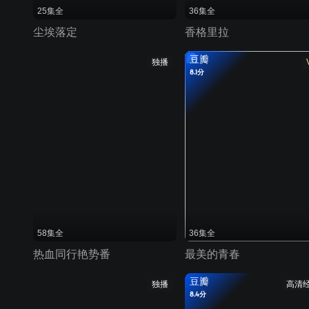
25集全
36集全
尘埃落定
香格里拉
豆瓣
独播
8.1分
58集全
36集全
热血同行艳势番
最美的青春
豆瓣
独播
高清
8.4分