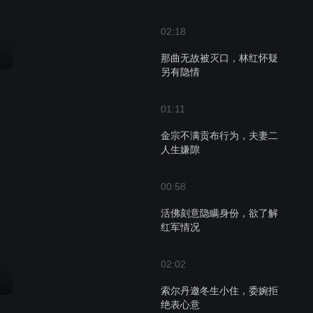
02:18
那曲无故被灭口，林红怀疑
另有隐情
01:11
金宗不满贡布行为，夫妻二
人生嫌隙
00:58
活佛刻意隐瞒身份，欲了解
红军情况
02:02
索尔丹邀冬生小住，委婉拒
绝表心意