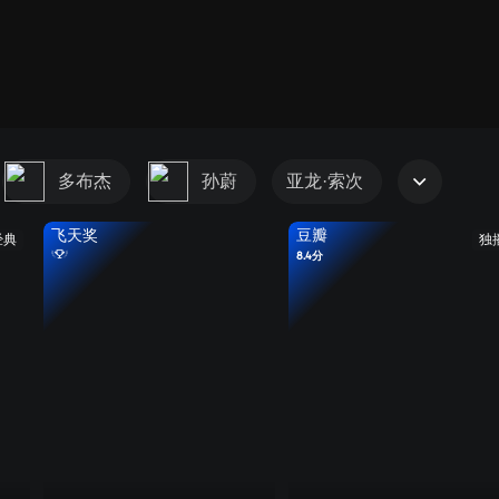
多布杰
孙蔚
亚龙·索次
飞天奖
豆瓣
经典
独
8.4分