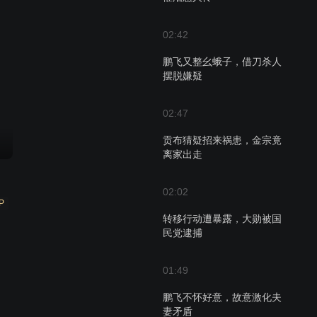
02:42
鹏飞又整幺蛾子，借刀杀人
摆脱嫌疑
02:47
贡布猜疑招来祸患，金宗竟
离家出走
02:02
P
转移行动遭暴露，大勋被国
民党逮捕
01:49
鹏飞不怀好意，故意激化夫
妻矛盾