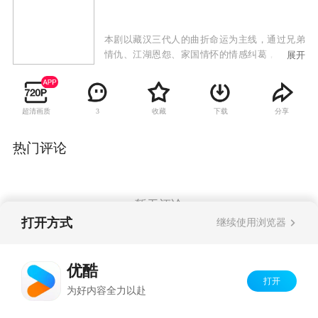
本剧以藏汉三代人的曲折命运为主线，通过兄弟
情仇、江湖恩怨、家国情怀的情感纠葛，真实再
展开
现了蔵汉民族在特殊历史背景下，为坚守心中的
大情大爱大义所付出的牺牲，谱写了一曲民族团
结之歌。
超清画质
收藏
下载
分享
3
热门评论
暂无评论
打开方式
继续使用浏览器
Copyright©
2026
优酷 youku.com
版权所有
优酷
京ICP备06050721号-1
打开
为好内容全力以赴