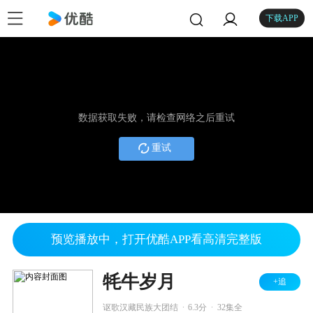
下载APP
数据获取失败，请检查网络之后重试
重试
预览播放中，打开优酷APP看高清完整版
牦牛岁月
+追
.
.
讴歌汉藏民族大团结
6.3分
32集全