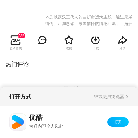
本剧以藏汉三代人的曲折命运为主线，通过兄弟
情仇、江湖恩怨、家国情怀的情感纠葛，真实再
展开
现了蔵汉民族在特殊历史背景下，为坚守心中的
大情大爱大义所付出的牺牲，谱写了一曲民族团
结之歌。
超清画质
收藏
下载
分享
8
热门评论
暂无评论
打开方式
继续使用浏览器
Copyright©
2026
优酷 youku.com
版权所有
优酷
京ICP备06050721号-1
打开
为好内容全力以赴