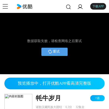
下载APP
数据获取失败，请检查网络之后重试
重试
预览播放中，打开优酷APP看高清完整版
牦牛岁月
+追
.
.
讴歌汉藏民族大团结
6.3分
32集全