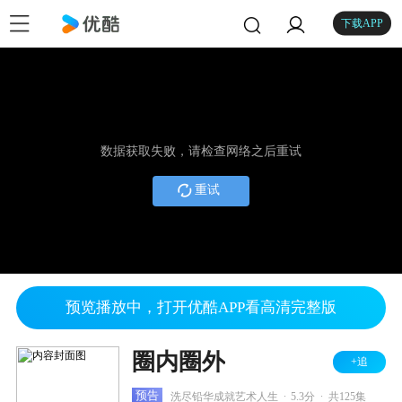
下载APP
数据获取失败，请检查网络之后重试
重试
预览播放中，打开优酷APP看高清完整版
圈内圈外
+追
.
.
预告
洗尽铅华成就艺术人生
5.3分
共125集