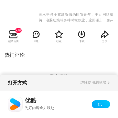
高水平是个充满激情的时尚青年，干过网络编
辑、电脑红娘等多种时髦职业，这回碰上了靠餐
展开
饮起家的小老板曲有财。曲有财长得五大三粗，
却是个从小热爱艺术的人。为了圆他儿时的一个
梦想，曲有财开办了有才文化传播公司。高水平
超清画质
评论
收藏
下载
分享
热情加盟到这个公司任总经理。曲有财又委派他
在工厂工作时的同事赵大莲到公司担任办公室主
任。有才文化传播公司开张后，开办演员培训
热门评论
班、策划各种题材的文学剧本、包装明星、寻找
各种投资的机会，忙得不亦乐乎。但高水平其人
空有一腔热情，在这过程中没少吃亏，经历太多
阴差阳错的事。最后大家渐渐明白，任何成功都
暂无评论
不是白来的。大家开始踏踏实实地做一个生活实
打开方式
继续使用浏览器
在的人。
Copyright©
2026
优酷 youku.com
版权所有
优酷
京ICP备06050721号-1
打开
为好内容全力以赴