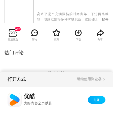
高水平是个充满激情的时尚青年，干过网络编
辑、电脑红娘等多种时髦职业，这回碰上了靠餐
展开
饮起家的小老板曲有财。曲有财长得五大三粗，
却是个从小热爱艺术的人。为了圆他儿时的一个
梦想，曲有财开办了有才文化传播公司。高水平
超清画质
评论
收藏
下载
分享
热情加盟到这个公司任总经理。曲有财又委派他
在工厂工作时的同事赵大莲到公司担任办公室主
任。有才文化传播公司开张后，开办演员培训
热门评论
班、策划各种题材的文学剧本、包装明星、寻找
各种投资的机会，忙得不亦乐乎。但高水平其人
空有一腔热情，在这过程中没少吃亏，经历太多
阴差阳错的事。最后大家渐渐明白，任何成功都
暂无评论
不是白来的。大家开始踏踏实实地做一个生活实
打开方式
继续使用浏览器
在的人。
Copyright©
2026
优酷 youku.com
版权所有
优酷
京ICP备06050721号-1
打开
为好内容全力以赴