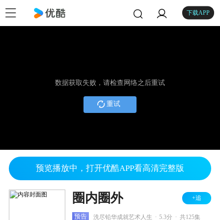
下载APP
数据获取失败，请检查网络之后重试
重试
预览播放中，打开优酷APP看高清完整版
圈内圈外
+追
.
.
预告
洗尽铅华成就艺术人生
5.3分
共125集