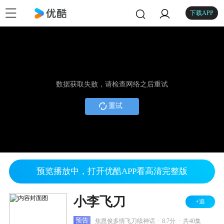
下载APP
数据获取失败，请检查网络之后重试
重试
预览播放中，打开优酷APP看高清完整版
小李飞刀
+追
.
.
预告
焦恩俊多情飞刀续神话
8.7分
共40集