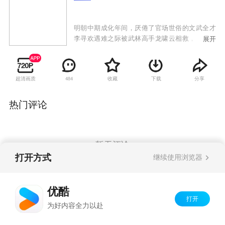
明朝中期成化年间，厌倦了官场世俗的文武全才
李寻欢遇难之际被武林高手龙啸云相救，二人结
展开
为义兄弟。李寻欢和林诗音从小指腹为婚，彼此
相爱，但是龙啸云爱上了义弟之妻，横刀夺爱，
李寻欢远走他乡。几年后李寻欢重新回到中原，
超清画质
收藏
下载
分享
484
无意间与龙啸云的儿子产生摩擦，于是李寻欢不
得以回到李园去面对龙啸云和林诗音，于是又产
生了一段情与怨、恩与仇的纠葛，最终以林诗音
热门评论
和龙啸云双双身亡完结。其后李寻欢卷入驸马失
踪案，与金钱帮帮主上官金虹对立，期间认识了
惊鸿仙子杨艳，坠入情网，却仍然以悲剧收尾。
暂无评论
打开方式
继续使用浏览器
Copyright©
2026
优酷 youku.com
版权所有
优酷
京ICP备06050721号-1
打开
为好内容全力以赴