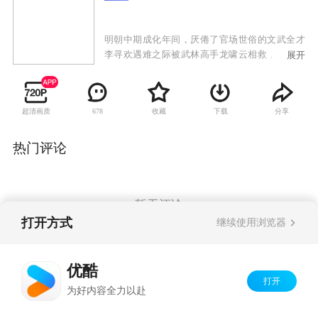
明朝中期成化年间，厌倦了官场世俗的文武全才
李寻欢遇难之际被武林高手龙啸云相救，二人结
展开
为义兄弟。李寻欢和林诗音从小指腹为婚，彼此
相爱，但是龙啸云爱上了义弟之妻，横刀夺爱，
李寻欢远走他乡。几年后李寻欢重新回到中原，
超清画质
收藏
下载
分享
678
无意间与龙啸云的儿子产生摩擦，于是李寻欢不
得以回到李园去面对龙啸云和林诗音，于是又产
生了一段情与怨、恩与仇的纠葛，最终以林诗音
热门评论
和龙啸云双双身亡完结。其后李寻欢卷入驸马失
踪案，与金钱帮帮主上官金虹对立，期间认识了
惊鸿仙子杨艳，坠入情网，却仍然以悲剧收尾。
暂无评论
打开方式
继续使用浏览器
Copyright©
2026
优酷 youku.com
版权所有
优酷
京ICP备06050721号-1
打开
为好内容全力以赴