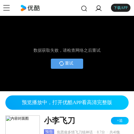
下载APP
数据获取失败，请检查网络之后重试
重试
预览播放中，打开优酷APP看高清完整版
小李飞刀
+追
.
.
预告
焦恩俊多情飞刀续神话
8.7分
共40集