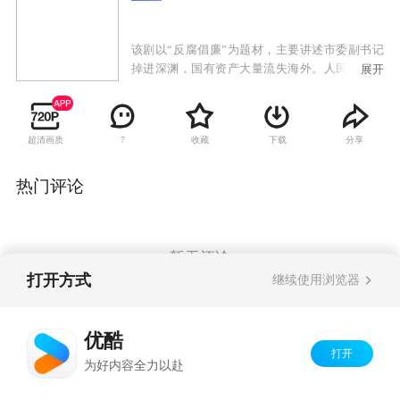
该剧以“反腐倡廉”为题材，主要讲述市委副书记
掉进深渊，国有资产大量流失海外。人民的公仆
展开
面对我们的人民，必须拒绝虚伪、拒绝诱惑。故
事发生在东海市开发区——沈自然从党校学习回
来等候组织安排，却传出消息说自己有可能提升
超清画质
收藏
下载
分享
7
为副市长。就在这时，一家被兼并的国有企业红
星机器厂，工人们由于两年没有领到工资，心中
憋了一股火气，要找谷连生论个理儿，而这一天
热门评论
恰恰是国际服装节开幕，市委和市政府很重视，
派沈自然来处理。沈自然用他与工人情感劝止了
这场风波，但是，沈自然发现了其中的问题，而
这中间，居然牵涉到自己的岳父原市委副书记成
暂无评论
明志。
打开方式
继续使用浏览器
Copyright©
2026
优酷 youku.com
版权所有
优酷
京ICP备06050721号-1
打开
为好内容全力以赴