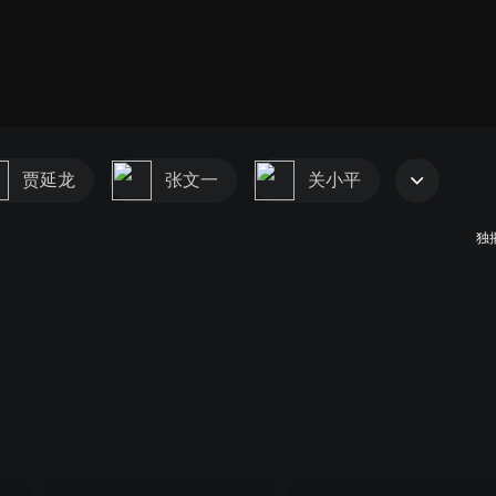
贾延龙
张文一
关小平
独