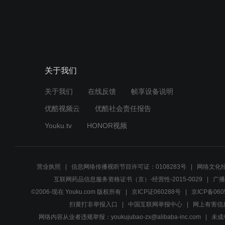
关于我们
关于我们
在线反馈
帧享设备说明
优酷视频云
优酷社会责任报告
Youku.tv
HONOR视频
营业执照
信息网络传播视听节目许可证：0108283号
网络文化经
互联网药品信息服务资格证书（京）-经营性-2015-0029
广播
©2006-现在 Youku.com 版权所有
京ICP证060288号
京ICP备060
扫黄打非举报入口
中国互联网举报中心
网上有害信
网络内容从业者违规举报：youkujubao-zx@alibaba-inc.com
未成年