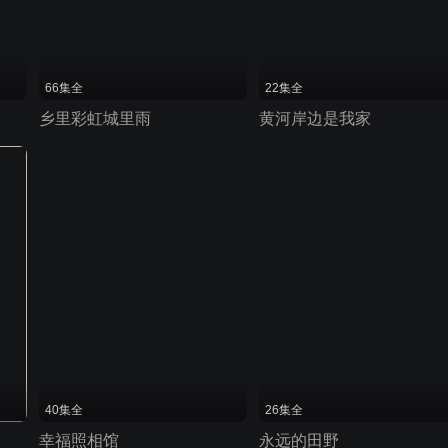
66集全
22集全
乡里彩虹城里雨
黄河岸边是我家
40集全
26集全
幸福照相馆
永远的田野