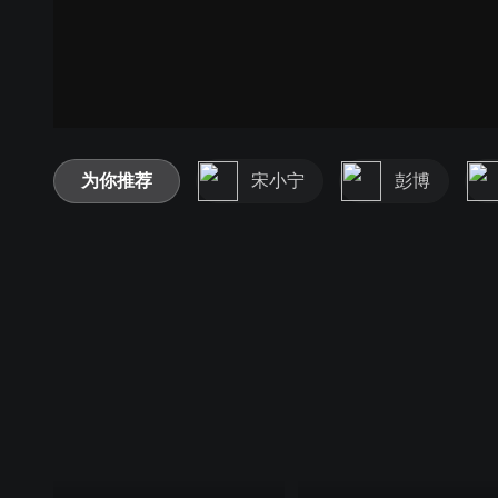
为你推荐
宋小宁
彭博