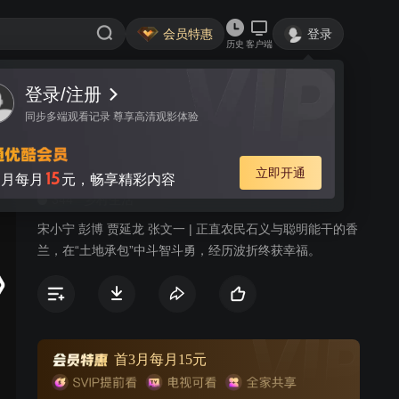
会员特惠
登录
历史
客户端
视频
讨论
石榴花开
简介
344
乡村生活
宋小宁 彭博 贾延龙 张文一 | 正直农民石义与聪明能干的香
兰，在“土地承包”中斗智斗勇，经历波折终获幸福。
首3月每月15元