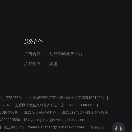
01:12
石榴花开: 田雨的土地变得
越来越值钱, 家里人都羡慕!
服务合作
01:12
广告合作
优酷内容开放平台
石榴花开: 田雨的土地变得
越来越值钱, 家里人都羡慕!
入驻优酷
娱盘
01:12
主任把郑芳菲介绍给刘三
点，刘三点见人离婚带孩子
）字第266号
出版物经营许可证：新出发京批字第直150118号
赶紧跑路
6214
互联网宗教信息服务许可证：京（2022）0000083
02:51
10报警服务
北京互联网举报中心
北京12345文化市场举报热线
00580、邮箱youkujubao@service.alibaba.com
象牙山“祸”元甲，50岁正是
闯的年纪
廉正举报邮箱：wenyulianzheng@alibaba-inc.com
算法公示