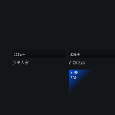
122集全
23集全
乡里人家
西部之恋
豆瓣
8.0分