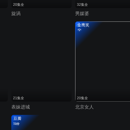
20集全
32集全
旋涡
男媒婆
金鹰奖
21集全
20集全
表妹进城
北京女人
豆瓣
7.5分