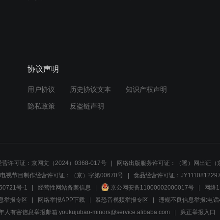
协议声明
用户协议
历史协议文本
知识产权声明
隐私政策
反盗链声明
营许可证：京网文（2024）0368-017号
网络出版服务许可证：（署）网出证（京
电视节目制作经营许可证：（京）字第00670号
食品经营许可证：JY1110812297
50721号-1
经营性网站备案信息
京公网安备11000002000017号
网络1
息举报专区
网络举报APP下载
暴恐音视频举报专区
违规不良信息举报:电话40081
人有害信息举报邮箱:youkujubao-minors@service.alibaba.com
廉正举报入口