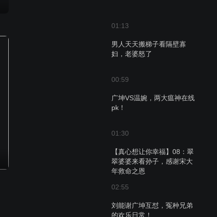
01:13
男人天天搬梯子看隔壁寡
妇，老婆怒了
00:59
广坤VS温婉，两大瘟神在线
pk！
01:30
【真心想让你幸福】08：翠
翠婆婆来看孙子，感谢宋大
年救命之恩
02:55
刘能谢广坤互怼，冤种兄弟
的欢乐日常！