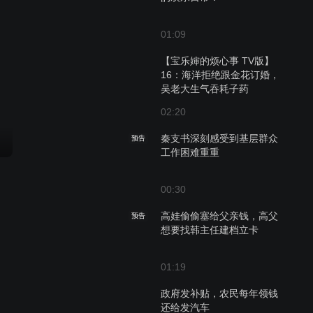
01:09
【宝乐婶的烦心事 TV版】
16：海洋拒绝跟金花订婚，
吴老大生气吞耗子药
02:20
秦支书深刻感受到基层群众
预告
工作困难重重
00:30
高娃偷偷塞给父亲钱，高父
预告
想要找韩主任建档立卡
01:19
政府发补贴，农民每年领钱
还给发汽车