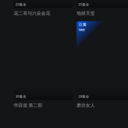
20集全
25集全
花二哥与六朵金花
地狱天堂
豆瓣
7.8分
30集全
28集全
华容道 第二部
磨坊女人