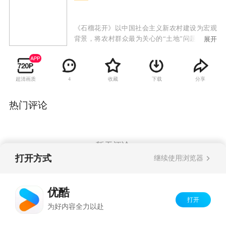
《石榴花开》以中国社会主义新农村建设为宏观
背景，将农村群众最为关心的“土地”问题作为核
展开
心线索展开情节，讲述了以正直忠厚的石义、聪
明能干的香兰、热心却不讨好的村长士元以及心
气儿高、歪点子频出的刘三点等人物为核心的农
超清画质
收藏
下载
分享
4
村群众，为追求各自心中勾画的美好生活，在“土
地承包”、“爱情婚姻”、“儿女问题”等等一系列不
同家庭的矛盾冲突中盘算着自己的小九九，又因
热门评论
剧中人物不同的个性特点、思想观念、机缘巧合
等因素，一连串扣人心弦、令人感动或使人啼笑
皆非的小故事发生了。在经历了许多波折后，石
榴园里的村民们终于找到了属于自己的幸福归
暂无评论
宿。
打开方式
继续使用浏览器
Copyright©
2026
优酷 youku.com
版权所有
优酷
京ICP备06050721号-1
打开
为好内容全力以赴