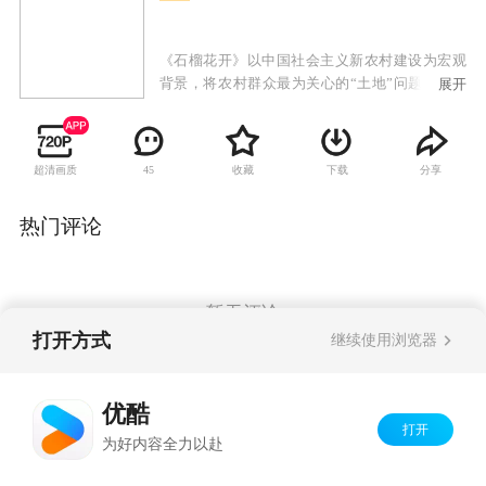
《石榴花开》以中国社会主义新农村建设为宏观
背景，将农村群众最为关心的“土地”问题作为核
展开
心线索展开情节，讲述了以正直忠厚的石义、聪
明能干的香兰、热心却不讨好的村长士元以及心
气儿高、歪点子频出的刘三点等人物为核心的农
超清画质
收藏
下载
分享
45
村群众，为追求各自心中勾画的美好生活，在“土
地承包”、“爱情婚姻”、“儿女问题”等等一系列不
同家庭的矛盾冲突中盘算着自己的小九九，又因
热门评论
剧中人物不同的个性特点、思想观念、机缘巧合
等因素，一连串扣人心弦、令人感动或使人啼笑
皆非的小故事发生了。在经历了许多波折后，石
榴园里的村民们终于找到了属于自己的幸福归
暂无评论
宿。
打开方式
继续使用浏览器
Copyright©
2026
优酷 youku.com
版权所有
优酷
京ICP备06050721号-1
打开
为好内容全力以赴