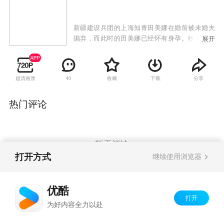
新疆建设兵团的上海知青田美娜在婚前被未婚夫
抛弃，而此时的田美娜已经怀有身孕。牧民沙驼
展开
救下寻死的田美娜，并愿与之结婚承担责任。田
美娜生下一对双胞胎，却因失血过多而死，临终
托嘱沙驼照顾儿女成人，且不许儿女与其亲生父
超清画质
收藏
下载
分享
40
亲相认。在田美娜的葬礼上，一对上海知青夫妇
因不能生育，在他们返回上海之前偷走了田美娜
生下的男婴，而女婴则由沙驼抚养成人。二十年
热门评论
后，沙驼成为一个成功的企业家，带着女儿回上
海认亲寻兄，女儿田小娜却不想与生父再次相
遇。一面是血脉相连的生父，一面是恩重如山的
养父，一对双胞胎兄妹倍受情感的困扰，并在上
暂无评论
海这个大都市寻找各自的爱情和事业。
打开方式
继续使用浏览器
Copyright©
2026
优酷 youku.com
版权所有
优酷
京ICP备06050721号-1
打开
为好内容全力以赴