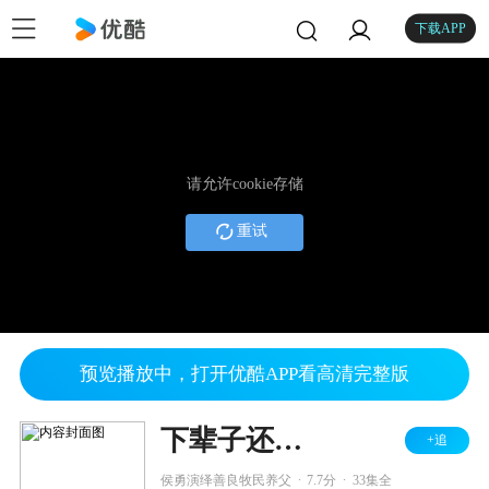
下载APP
请允许cookie存储
重试
预览播放中，打开优酷APP看高清完整版
下辈子还做我老爸
+追
.
.
侯勇演绎善良牧民养父
7.7分
33集全