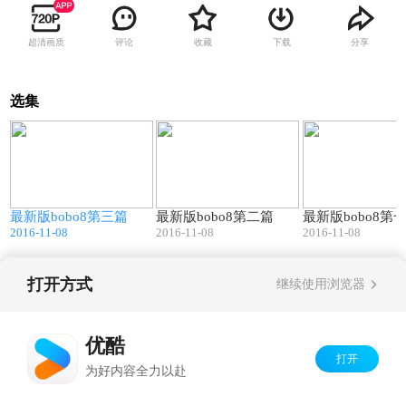
超清画质
评论
收藏
下载
分享
选集
5
10:07
09:48
最新版bobo8第三篇
最新版bobo8第二篇
最新版bobo8第
2016-11-08
2016-11-08
2016-11-08
打开方式
继续使用浏览器
Copyright©
2026
优酷 youku.com
版权所有
京ICP备06050721号-1
优酷
打开
为好内容全力以赴