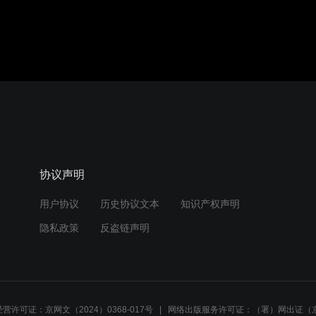
协议声明
用户协议
历史协议文本
知识产权声明
隐私政策
反盗链声明
营许可证：京网文（2024）0368-017号
网络出版服务许可证：（署）网出证（京