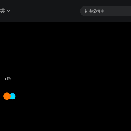
类
加载中...