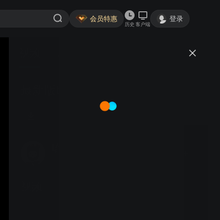
会员特惠
登录
历史
客户端
视频
讨论
最新版bobo8第一篇
琉璃24120
关注
34粉丝
视频
最新版bobo8第十九篇