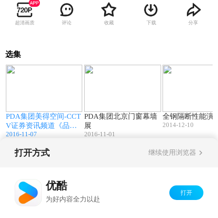
超清画质
评论
收藏
下载
分享
选集
6
03:20
01:11
PDA集团美得空间-CCT
PDA集团北京门窗幕墙
全钢隔断性能演
2014-12-10
V证券资讯频道《品牌
展
2016-11-07
2016-11-01
力量》
打开方式
继续使用浏览器
Copyright©
2026
优酷 youku.com
版权所有
京ICP备06050721号-1
优酷
打开
为好内容全力以赴