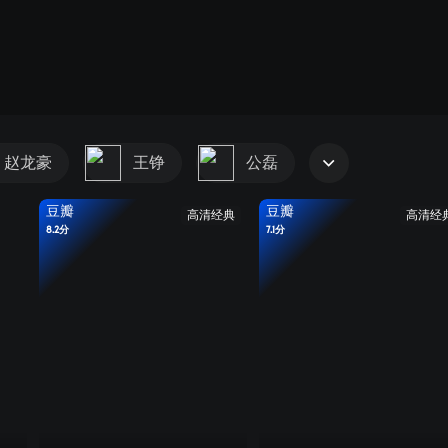
赵龙豪
王铮
公磊
豆瓣
豆瓣
高清经典
高清经
8.2分
7.1分