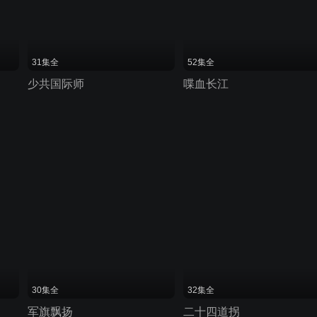
31集全
52集全
少共国际师
喋血长江
30集全
32集全
军旗飘扬
二十四道拐