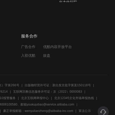
出大伙行踪
04:04
红色护卫：姑娘假冒特派
员，并来山寨和大叔谈判，
大叔有点怀疑
服务合作
04:27
广告合作
优酷内容开放平台
警察嚣张拦车，谁料车里坐
的是旅长，这下小命不保了
入驻优酷
娱盘
03:22
陈子萱转移图纸被高密，周
岳廷恼羞成怒施酷刑
）字第266号
出版物经营许可证：新出发京批字第直150118号
6214
互联网宗教信息服务许可证：京（2022）0000083
02:55
10报警服务
北京互联网举报中心
北京12345文化市场举报热线
00580、邮箱youkujubao@service.alibaba.com
红色护卫 经典时刻,真是厉
害了
廉正举报邮箱：wenyulianzheng@alibaba-inc.com
算法公示