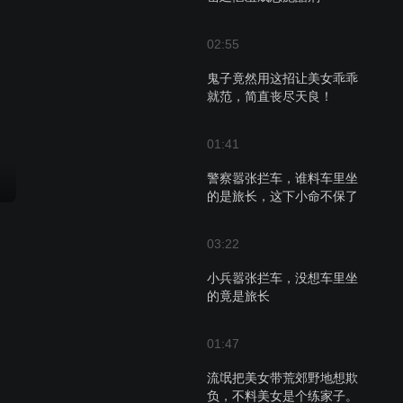
02:55
鬼子竟然用这招让美女乖乖
就范，简直丧尽天良！
01:41
警察嚣张拦车，谁料车里坐
的是旅长，这下小命不保了
03:22
小兵嚣张拦车，没想车里坐
的竟是旅长
01:47
流氓把美女带荒郊野地想欺
负，不料美女是个练家子。