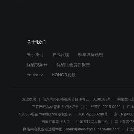
关于我们
关于我们
在线反馈
帧享设备说明
优酷视频云
优酷社会责任报告
Youku.tv
HONOR视频
营业执照
信息网络传播视听节目许可证：0108283号
网络文化经
互联网药品信息服务资格证书（京）-经营性-2015-0029
广播
©2006-现在 Youku.com 版权所有
京ICP证060288号
京ICP备060
扫黄打非举报入口
中国互联网举报中心
网上有害信
网络内容从业者违规举报：youkujubao-zx@alibaba-inc.com
未成年