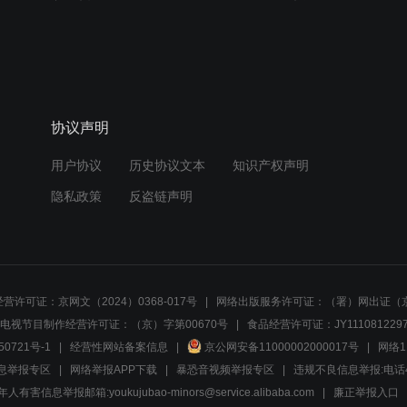
协议声明
用户协议
历史协议文本
知识产权声明
隐私政策
反盗链声明
营许可证：京网文（2024）0368-017号
网络出版服务许可证：（署）网出证（京
电视节目制作经营许可证：（京）字第00670号
食品经营许可证：JY1110812297
50721号-1
经营性网站备案信息
京公网安备11000002000017号
网络1
息举报专区
网络举报APP下载
暴恐音视频举报专区
违规不良信息举报:电话40081
人有害信息举报邮箱:youkujubao-minors@service.alibaba.com
廉正举报入口