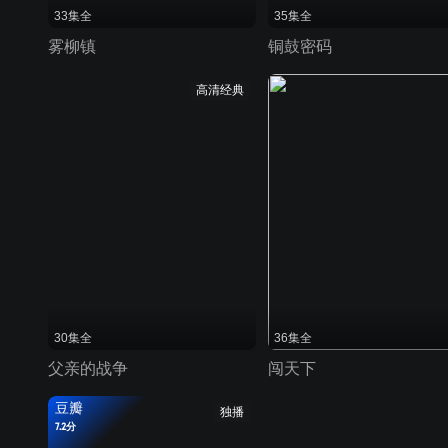
33集全
35集全
雾柳镇
铜鼓密码
高清经典
30集全
36集全
父亲的战争
闯天下
豆瓣
独播
7.2分