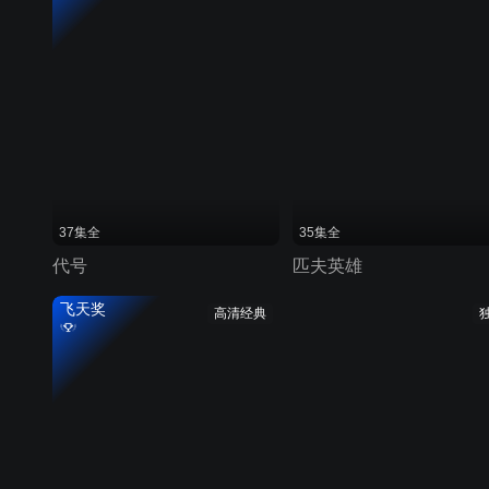
37集全
35集全
代号
匹夫英雄
飞天奖
高清经典