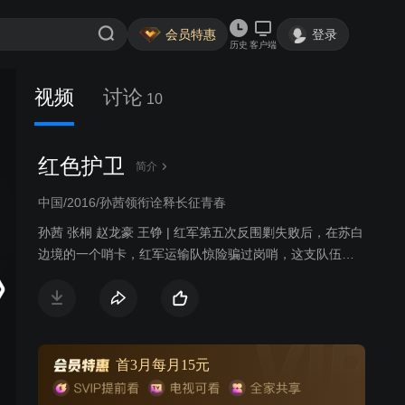
会员特惠
登录
历史
客户端
视频
讨论
10
红色护卫
简介
中国/2016/孙茜领衔诠释长征青春
孙茜 张桐 赵龙豪 王铮 | 红军第五次反围剿失败后，在苏白
边境的一个哨卡，红军运输队惊险骗过岗哨，这支队伍由
红色采办员陈子萱带领，队伍里有杨建邦这样的老红军，
也有来凑热闹的富家子弟戴向韬，他们从南洋采购物资和
筹集银元，一路辗转从香港运到江西境内，目的地正是苏
区中央银行外贸特科的专属仓库所在地。国军军官周岳庭
从副官处拿到了骗关者的证件后头疼不已，这个骗关的运
首3月每月15元
输队长不是别人，正是自己逃婚的未婚妻陈子萱。红军运