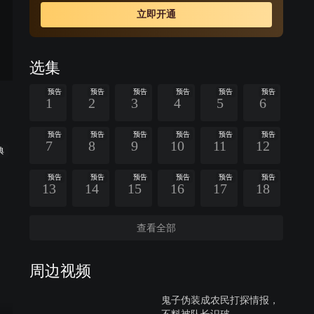
输队到达定西村，却发现整个定西村已是一片废墟，红军
立即开通
大部队已经撤离。而此时周岳庭率领国民党军队包围了定
西村，发誓要亲自抓住这只神出鬼没的队伍。
选集
预告
预告
预告
预告
预告
预告
1
2
3
4
5
6
预告
预告
预告
预告
预告
预告
7
8
9
10
11
12
典
预告
预告
预告
预告
预告
预告
13
14
15
16
17
18
查看全部
周边视频
鬼子伪装成农民打探情报，