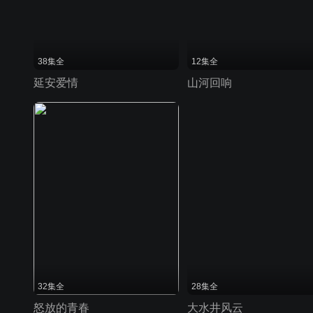
38集全
12集全
延安爱情
山河回响
32集全
28集全
怒放的青春
大水井风云