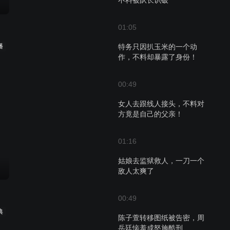
不料被队长识破
01:05
播
特务只因扒玉米的一个动
作，不料却暴露了身份！
00:49
女人去跟线人接头，不料对
方竟是自己的父亲！
01:16
姑娘去监狱救人，一刀一个
敌人太爽了
00:49
典
陈子萱转移图纸被告密，周
岳廷恼羞成怒施酷刑