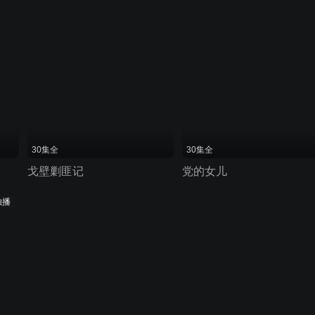
30集全
30集全
戈壁剿匪记
党的女儿
独播