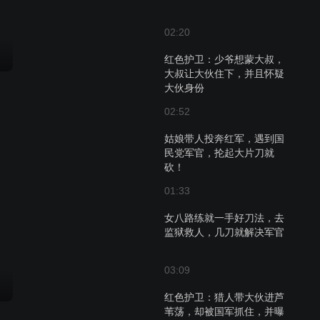
02:20
红色护卫：少爷想蒙大叔，
大叔让大伙住下，并且怀疑
大伙身份
02:52
姑娘带人投奔红军，遇到国
民党军官，抡起大片刀就
砍！
01:33
女八路练就一手好刀法，去
监狱救人，几刀就解决军官
03:09
红色护卫：猎人带大伙进芦
苇荡，却被国军抓住，并曝