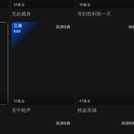
25集全
30集全
无处藏身
等到胜利那一天
豆瓣
高清经典
独
8.2分
32集全
47集全
关中枪声
铁血茶城
高清经典
高清经