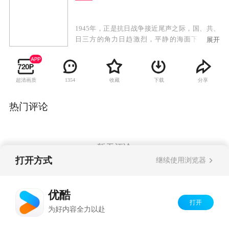
1945年，正是抗日战争接近尾声之际，国、共、
日三方的角力日趋激烈，平静的海面下暗流涌
展开
动。由于军统特务李海丰投靠南京汪伪政权，军
统情报处成员余则成受命前往南京刺杀叛徒，却
意外走上了另一条道路。经中共策反，余则成以
超清画质
收藏
下载
分享
1354
地下党的身份重返军统，成为扎入国民党心脏的
一颗铆钉。为了协助余则成的工作，党组织派出
脾气火爆、口无遮拦的女孩翠平担任余则成的冒
热门评论
牌夫人。随着时间的推移，国共的斗争愈加强
烈，这对夫妇也面临着人生重大的考验……
暂无评论
打开方式
继续使用浏览器
Copyright©
2026
优酷 youku.com
版权所有
优酷
京ICP备06050721号-1
打开
为好内容全力以赴