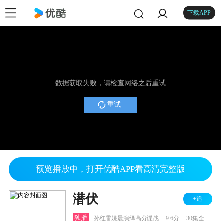
下载APP
数据获取失败，请检查网络之后重试
重试
预览播放中，打开优酷APP看高清完整版
潜伏
+追
.
.
独播
孙红雷姚晨演绎高分谍战
9.6分
30集全