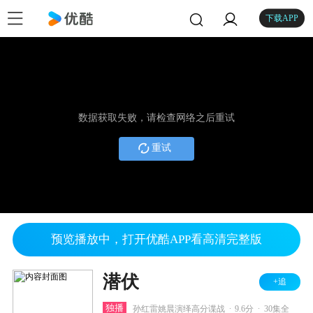
下载APP
数据获取失败，请检查网络之后重试
重试
预览播放中，打开优酷APP看高清完整版
潜伏
+追
.
.
独播
孙红雷姚晨演绎高分谍战
9.6分
30集全