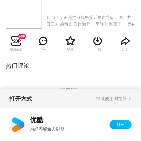
1945年，正是抗日战争接近尾声之际，国、共、
日三方的角力日趋激烈，平静的海面下暗流涌
展开
动。由于军统特务李海丰投靠南京汪伪政权，军
统情报处成员余则成受命前往南京刺杀叛徒，却
意外走上了另一条道路。经中共策反，余则成以
超清画质
收藏
下载
分享
914
地下党的身份重返军统，成为扎入国民党心脏的
一颗铆钉。为了协助余则成的工作，党组织派出
脾气火爆、口无遮拦的女孩翠平担任余则成的冒
热门评论
牌夫人。随着时间的推移，国共的斗争愈加强
烈，这对夫妇也面临着人生重大的考验……
暂无评论
打开方式
继续使用浏览器
Copyright©
2026
优酷 youku.com
版权所有
优酷
京ICP备06050721号-1
打开
为好内容全力以赴