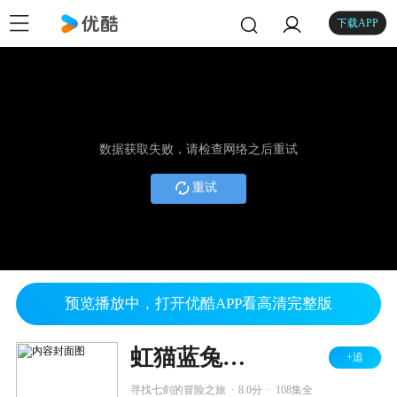
下载APP
数据获取失败，请检查网络之后重试
重试
预览播放中，打开优酷APP看高清完整版
虹猫蓝兔功夫系列一 虹猫蓝兔七侠传
+追
.
.
寻找七剑的冒险之旅
8.0分
108集全