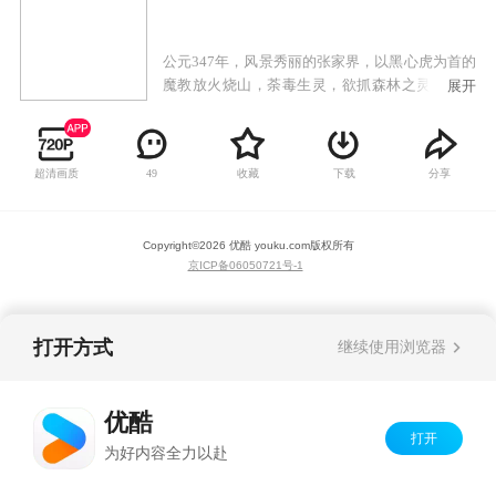
公元347年，风景秀丽的张家界，以黑心虎为首的
魔教放火烧山，荼毒生灵，欲抓森林之灵兽玉麒
展开
麟，妄图借喝麒麟的热血以增强内力，称霸武
林。为了维护森林的和平与安宁，虹猫的父亲
（白猫）联合蓝兔的母亲等七人，七剑合璧，最
超清画质
收藏
下载
分享
49
终打败黑心虎，但七剑也非伤即残。公元397年，
黑心虎带领魔教卷土重来。而唯一能阻止黑心虎
的只有再次七剑合璧，但此时的七剑，除了虹猫
Copyright©
2026
优酷 youku.com
版权所有
父亲，其他六剑早已被黑心虎所杀。一场血战，
京ICP备06050721号-1
虹猫的父亲终因寡不敌众，英勇牺牲。虹猫少侠
谨遵父亲遗命，肩负起了拯救森林环境的重任，
含愤下山去寻找其他六剑传人。
打开方式
继续使用浏览器
优酷
打开
为好内容全力以赴