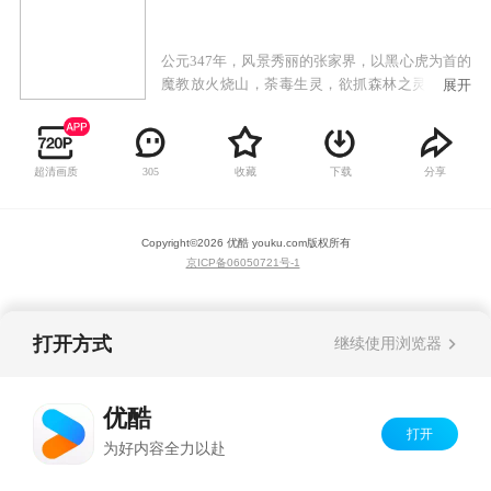
公元347年，风景秀丽的张家界，以黑心虎为首的
魔教放火烧山，荼毒生灵，欲抓森林之灵兽玉麒
展开
麟，妄图借喝麒麟的热血以增强内力，称霸武
林。为了维护森林的和平与安宁，虹猫的父亲
（白猫）联合蓝兔的母亲等七人，七剑合璧，最
超清画质
收藏
下载
分享
305
终打败黑心虎，但七剑也非伤即残。公元397年，
黑心虎带领魔教卷土重来。而唯一能阻止黑心虎
的只有再次七剑合璧，但此时的七剑，除了虹猫
Copyright©
2026
优酷 youku.com
版权所有
父亲，其他六剑早已被黑心虎所杀。一场血战，
京ICP备06050721号-1
虹猫的父亲终因寡不敌众，英勇牺牲。虹猫少侠
谨遵父亲遗命，肩负起了拯救森林环境的重任，
含愤下山去寻找其他六剑传人。
打开方式
继续使用浏览器
优酷
打开
为好内容全力以赴