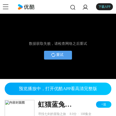
下载APP
数据获取失败，请检查网络之后重试
重试
预览播放中，打开优酷APP看高清完整版
虹猫蓝兔功夫系列一 虹猫蓝兔七侠传
+追
.
.
寻找七剑的冒险之旅
8.0分
108集全