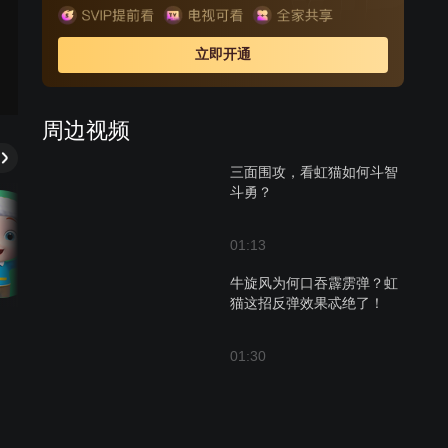
被黑心虎所杀。一场血战，虹猫的父亲终因寡不敌众，英
勇牺牲。虹猫少侠谨遵父亲遗命，肩负起了拯救森林环境
立即开通
的重任，含愤下山去寻找其他六剑传人。
周边视频
三面围攻，看虹猫如何斗智
斗勇？
01:13
牛旋风为何口吞霹雳弹？虹
猫这招反弹效果忒绝了！
01:30
又战猪无戒，虹猫1招轻松
搞定！