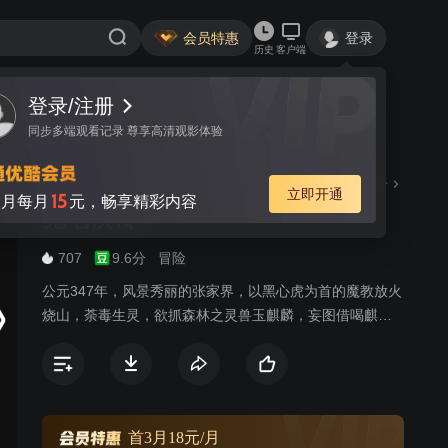
会员特惠
登录
历史
客户端
视频
讨论
61
虹猫蓝兔功夫系列一 虹猫蓝
简介
兔七侠传
707
9.6分
冒险
公元347年，风景秀丽的张家界，以黑心虎为首的魔教放火
烧山，荼毒生灵，欲抓森林之灵兽玉麒麟，妄图借喝麒麟
的热血以增强内力，称霸武林。为了维护森林的和平与安
宁，虹猫的父亲（白猫）联合蓝兔的母亲等七人，七剑合
璧，最终打败黑心虎，但七剑也非伤即残。公元397年，黑
心虎带领魔教卷土重来。而唯一能阻止黑心虎的只有再次
七剑合璧，但此时的七剑，除了虹猫父亲，其他六剑早已
首3月18元/月