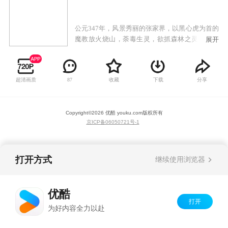
公元347年，风景秀丽的张家界，以黑心虎为首的
魔教放火烧山，荼毒生灵，欲抓森林之灵兽玉麒
展开
麟，妄图借喝麒麟的热血以增强内力，称霸武
林。为了维护森林的和平与安宁，虹猫的父亲
（白猫）联合蓝兔的母亲等七人，七剑合璧，最
超清画质
收藏
下载
分享
87
终打败黑心虎，但七剑也非伤即残。公元397年，
黑心虎带领魔教卷土重来。而唯一能阻止黑心虎
的只有再次七剑合璧，但此时的七剑，除了虹猫
Copyright©
2026
优酷 youku.com
版权所有
父亲，其他六剑早已被黑心虎所杀。一场血战，
京ICP备06050721号-1
虹猫的父亲终因寡不敌众，英勇牺牲。虹猫少侠
谨遵父亲遗命，肩负起了拯救森林环境的重任，
含愤下山去寻找其他六剑传人。
打开方式
继续使用浏览器
优酷
打开
为好内容全力以赴