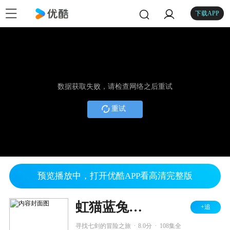
下载APP
数据获取失败，请检查网络之后重试
重试
预览播放中，打开优酷APP看高清完整版
虹猫蓝兔功夫系列一 虹猫蓝兔七侠传
+追
.
.
寻找七剑的冒险之旅
8.0分
108集全