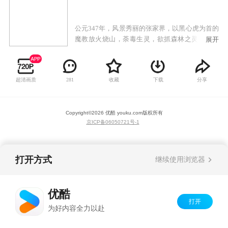
公元347年，风景秀丽的张家界，以黑心虎为首的
魔教放火烧山，荼毒生灵，欲抓森林之灵兽玉麒
展开
麟，妄图借喝麒麟的热血以增强内力，称霸武
林。为了维护森林的和平与安宁，虹猫的父亲
（白猫）联合蓝兔的母亲等七人，七剑合璧，最
超清画质
收藏
下载
分享
281
终打败黑心虎，但七剑也非伤即残。公元397年，
黑心虎带领魔教卷土重来。而唯一能阻止黑心虎
的只有再次七剑合璧，但此时的七剑，除了虹猫
Copyright©
2026
优酷 youku.com
版权所有
父亲，其他六剑早已被黑心虎所杀。一场血战，
京ICP备06050721号-1
虹猫的父亲终因寡不敌众，英勇牺牲。虹猫少侠
谨遵父亲遗命，肩负起了拯救森林环境的重任，
含愤下山去寻找其他六剑传人。
打开方式
继续使用浏览器
优酷
打开
为好内容全力以赴