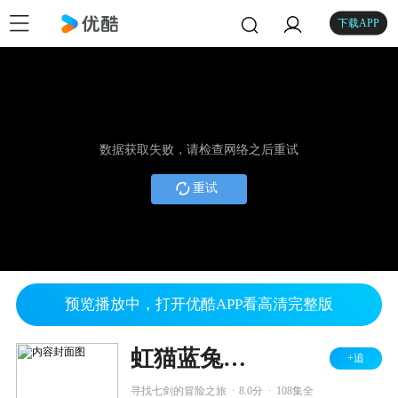
下载APP
数据获取失败，请检查网络之后重试
重试
预览播放中，打开优酷APP看高清完整版
虹猫蓝兔功夫系列一 虹猫蓝兔七侠传
+追
.
.
寻找七剑的冒险之旅
8.0分
108集全